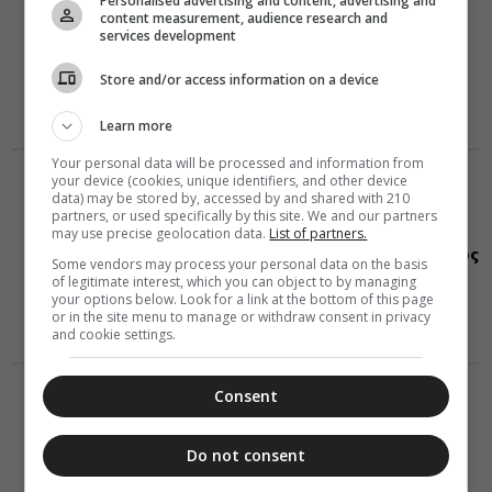
Personalised advertising and content, advertising and
11:56
content measurement, audience research and
Αν θέλει ο
services development
άνθρωπος να
σωθεί (Βίντεο)
Store and/or access information on a device
Learn more
Your personal data will be processed and information from
your device (cookies, unique identifiers, and other device
ΔΙΑΛΟΓΟΣ
data) may be stored by, accessed by and shared with 210
08 Αυγούστου 2026
partners, or used specifically by this site. We and our partners
11:55
may use precise geolocation data.
List of partners.
Η Παναγία μας
ως μυσταγωγός
Some vendors may process your personal data on the basis
Θεού και
of legitimate interest, which you can object to by managing
ανθρώπων
your options below. Look for a link at the bottom of this page
or in the site menu to manage or withdraw consent in privacy
and cookie settings.
Consent
ΔΙΑΛΟΓΟΣ
ΔΙΑΦΟΡΑ
08 Αυγούστου 2026
11:32
Ο άγγελος και
Do not consent
οι πονηροί
λογισμοί