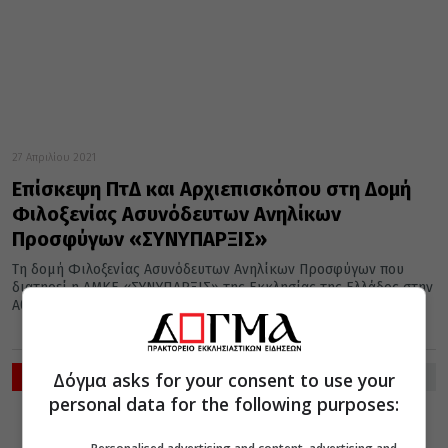
27 Απριλίου 2021
Επίσκεψη ΠτΔ και Αρχιεπισκόπου στη Δομή
Φιλοξενίας Ασυνόδευτων Ανηλίκων
Προσφύγων «ΣΥΝΥΠΑΡΞΙΣ»
Τη δομή Φιλοξενίας Ασυνόδευτων Ανηλίκων Προσφύγων που
διατηρεί η ΑΜΚΕ «ΣΥΝΥΠΑΡΞΙΣ» της Εκκλησίας της Ελλάδος στην
Αθήνα τίμησε σήμερα...
ΡΟΗ ΕΙΔΗΣΕΩΝ
Δόγμα asks for your consent to use your
personal data for the following purposes:
VIDEOS
ΔΙΑΦΟΡΑ
08 Αυγούστου 2026