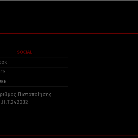
SOCIAL
OOK
TER
UBE
ριθμός Πιστοποίησης
.Η.Τ.242032