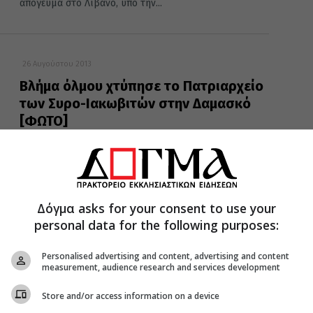
απόγευμα στο Λίβανο, υπό την...
26 Αυγούστου 2013
Βλήμα όλμου χτύπησε το Πατριαρχείο
των Συρο-Ιακωβιτών στην Δαμασκό
[ΦΩΤΟ]
Βλήμα όλμου έπληξε σήμερα την έδρα του
Πατριαρχείου των Συρο-Ιακωβιτών χριστιανών στην
πρωτεύουσα της Συρίας , Δαμασκό, προκαλώντας
Δόγμα asks for your consent to use your
personal data for the following purposes:
24 Απριλίου 2013
Personalised advertising and content, advertising and content
Ποιοι είναι οι Συρο-Ιακωβίτες;
measurement, audience research and services development
Μαζί με τον Ελληνορθόδοξο Μητροπολίτη Παύλο, έχει
Store and/or access information on a device
απαχθεί και ο αντίστοιχος Συρο-Ιακωβίτης. Πρόκειται
για ενα χριστιανικό δόγμα που οι...