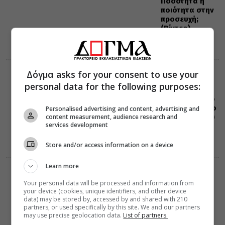
Ποσότητα ή
ποιότητα στην
προσευχή;
(Βίντεο)
Δόγμα asks for your consent to use your
ΕΟΡΤΟΛΟΓΙΟ
09 Αυγούστου 2026
personal data for the following purposes:
0:41
Σαν σήμερα το
1823 πεθαίνει ο
Personalised advertising and content, advertising and
content measurement, audience research and
αγωνιστής του
services development
1821, Μάρκος
Μπότσαρης
Store and/or access information on a device
Learn more
ΔΙΑΛΟΓΟΣ
ΔΙΑΦΟΡΑ
08 Αυγούστου 2026
Your personal data will be processed and information from
21:12
your device (cookies, unique identifiers, and other device
Λογισμοί και η
data) may be stored by, accessed by and shared with 210
εν Χριστώ
partners, or used specifically by this site. We and our partners
ειρήνη
may use precise geolocation data.
List of partners.