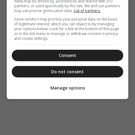
data) may be stored by, accessed by and shared with 210
partners, or used specifically by this site. We and our partners
may use precise geolocation data.
List of partners.
Some vendors may process your personal data on the basis
of legitimate interest, which you can object to by managing
your options below. Look for a link at the bottom of this page
or in the site menu to manage or withdraw consent in privacy
and cookie settings.
Consent
Do not consent
Manage options