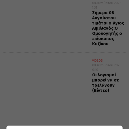
08 Αυγούστου 2026
7:31
Σήμερα 08
Αυγούστου
τιμάται ο Άγιος
Αιμιλιανός:Ο
Ομολογητής ο
επίσκοπος
Κυζίκου
VIDEOS
08 Αυγούστου 2026
0:40
Οι λογισμοί
μπορεί να σε
τρελάνουν
(Βίντεο)