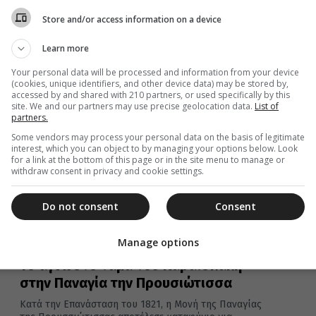
της Προυσσιώτισσας αποτέλεσε καταφύγιο για
πολλούς αγωνιστές (Λάμπρο Κατσαντώνη, Γεώργιο...
Store and/or access information on a device
Learn more
Your personal data will be processed and information from your device
(cookies, unique identifiers, and other device data) may be stored by,
23 Αυγούστου 2020
accessed by and shared with 210 partners, or used specifically by this
Παναγία Προυσιώτισσα: Ποιο ήταν το
site. We and our partners may use precise geolocation data.
List of
partners.
άγνωστο τάμα του Καραϊσκάκη
Some vendors may process your personal data on the basis of legitimate
Κατά την Επανάσταση του 1821, η Μονή της Παναγίας
interest, which you can object to by managing your options below. Look
της Προυσσιώτισσας αποτέλεσε καταφύγιο για
for a link at the bottom of this page or in the site menu to manage or
withdraw consent in privacy and cookie settings.
πολλούς αγωνιστές (Λάμπρο Κατσαντώνη, Γεώργιο...
Do not consent
Consent
Manage options
08 Μαρτίου 2020
Το άγνωστο τάμα του Καραϊσκάκη
στην Παναγία την Προυσιώτισσα
Κατά την Επανάσταση του 1821, η Μονή της Παναγίας