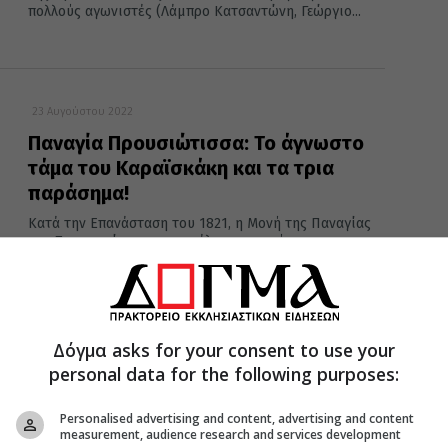
πολλούς αγωνιστές (Λάμπρο Κατσαντώνη, Γεώργιο...
23 Αυγούστου 2022
Παναγία Προυσιώτισσα: Το άγνωστο
τάμα του Καραϊσκάκη και τα τρια
παράσημα!
Κατά την Επανάσταση του 1821, η Μονή της Παναγίας
της Προυσσιώτισσας αποτέλεσε καταφύγιο για
πολλούς αγωνιστές (Λάμπρο Κατσαντώνη, Γεώργιο...
Δόγμα asks for your consent to use your
23 Αυγούστου 2021
personal data for the following purposes:
Παναγία Προυσιώτισσα: Ποιο ήταν το
άγνωστο τάμα του Καραϊσκάκη
Personalised advertising and content, advertising and content
Κατά την Επανάσταση του 1821, η Μονή της Παναγίας
measurement, audience research and services development