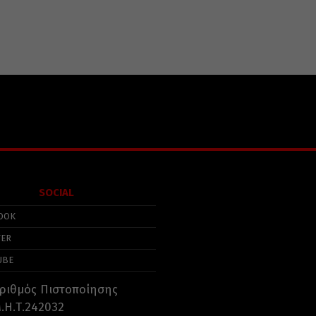
SOCIAL
OOK
TER
UBE
ριθμός Πιστοποίησης
.Η.Τ.242032