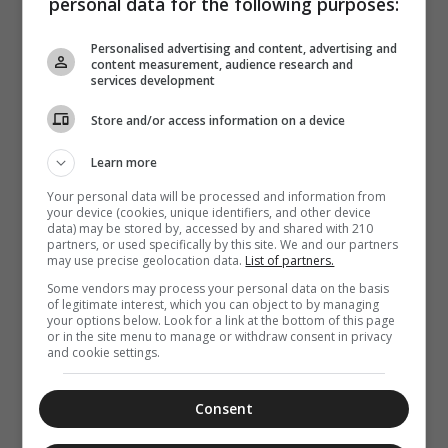
personal data for the following purposes:
ΔΙΑΛΟΓΟΣ
07 Αυγούστου 2026
7:36
Personalised advertising and content, advertising and
Γέρων Ιωσήφ
content measurement, audience research and
Βατοπαιδινός:
services development
Υπομονή και
μετά…πάλι
Store and/or access information on a device
υπομονή
Learn more
Your personal data will be processed and information from
your device (cookies, unique identifiers, and other device
data) may be stored by, accessed by and shared with 210
partners, or used specifically by this site. We and our partners
may use precise geolocation data.
List of partners.
Some vendors may process your personal data on the basis
of legitimate interest, which you can object to by managing
your options below. Look for a link at the bottom of this page
or in the site menu to manage or withdraw consent in privacy
and cookie settings.
Consent