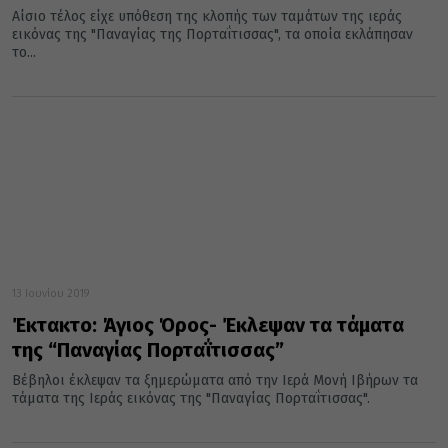
Αίσιο τέλος είχε υπόθεση της κλοπής των ταμάτων της ιεράς
εικόνας της "Παναγίας της Πορταΐτισσας", τα οποία εκλάπησαν
το...
13 Ιουνίου 2019
Έκτακτο: Άγιος Όρος- Έκλεψαν τα τάματα
της “Παναγίας Πορταΐτισσας”
Βέβηλοι έκλεψαν τα ξημερώματα από την Ιερά Μονή Ιβήρων τα
τάματα της Ιεράς εικόνας της "Παναγίας Πορταΐτισσας".