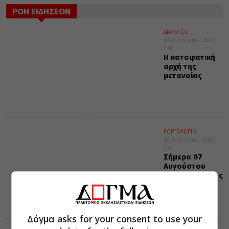
ΡΟΗ ΕΙΔΗΣΕΩΝ
ΔΙΑΛΟΓΟΣ
07 Αυγούστου 2026
7:38
Η καταφατική
αρχή της
μετανοίας
ΕΟΡΤΟΛΟΓΙΟ
07 Αυγούστου 2026
7:37
Σήμερα 07
Αυγούστου
τιμάται ο Όσιος
Θεοδόσιος ο
νέος, ο
ιαματικός
Δόγμα asks for your consent to use your