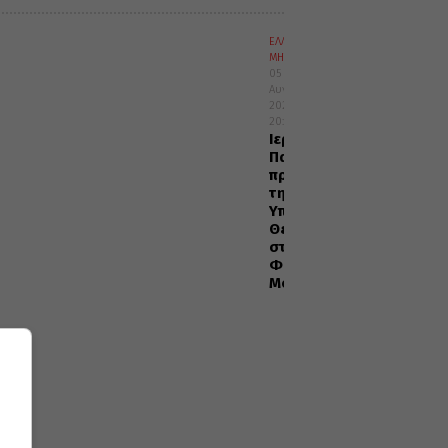
ΕΛΛΑΔΑ
ΜΗΤΡΟΠΟΛΕΙΣ
05
Αυγούστου
2026
20:29
Ιερά
Παράκληση
προς
την
Υπεραγία
Θεοτόκο
στα
Φαβριανά
Μονοφατσίου