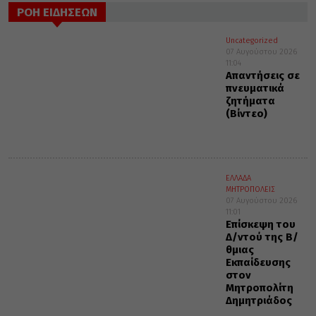
ΡΟΗ ΕΙΔΗΣΕΩΝ
Uncategorized
07 Αυγούστου 2026
11:04
Απαντήσεις σε
πνευματικά
ζητήματα
(Βίντεο)
ΕΛΛΑΔΑ
ΜΗΤΡΟΠΟΛΕΙΣ
07 Αυγούστου 2026
11:01
Επίσκεψη του
Δ/ντού της Β/
θμιας
Εκπαίδευσης
στον
Μητροπολίτη
Δημητριάδος