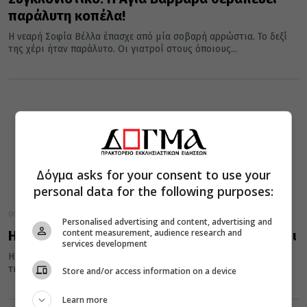
παράλυτη κοπέλα!
Η νεαρή Σοφία Βέλλα έπασχε από μία σοβαρή αρρώστια. Το δεξί
της χέρι ήταν παράλυτο. Οι γιατροί στους όποιους...
Δόγμα asks for your consent to use your
personal data for the following purposes:
04 Δεκεμβρίου 2016
Personalised advertising and content, advertising and
content measurement, audience research and
Η Αγία Βαρβάρα θεραπεύει παράλυτο κορίτσι
services development
Η νεαρή Σοφία Βέλλα έπασχε από μία σοβαρή αρρώστια. Το δεξί
της χέρι ήταν παράλυτο. Οι γιατροί στους όποιους...
Store and/or access information on a device
Learn more