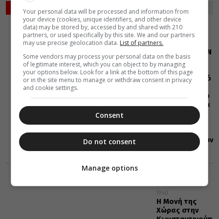
ΡΟΗ ΕΙΔΗΣΕΩΝ
Your personal data will be processed and information from
your device (cookies, unique identifiers, and other device
data) may be stored by, accessed by and shared with 210
ΔΙΑΦΟΡΑ
ΕΛΛΑΔΑ
partners, or used specifically by this site. We and our partners
07 Αυγούστου 2026
may use precise geolocation data.
List of partners.
20:00
Η LEROY MERLIN
Some vendors may process your personal data on the basis
στηρίζει τον
of legitimate interest, which you can object to by managing
Ελληνικό
your options below. Look for a link at the bottom of this page
Ερυθρό Σταυρό
or in the site menu to manage or withdraw consent in privacy
με δωρεά
and cookie settings.
επιχειρησιακού
εξοπλισμού για
την
Consent
αντιμετώπιση
των
καταστροφικών
Do not consent
πυρκαγιών
Manage options
ΔΙΑΛΟΓΟΣ
ΔΙΑΦΟΡΑ
07 Αυγούστου 2026
19:40
Η Μονή της
Χώρας στην
Κωνσταντινούπο