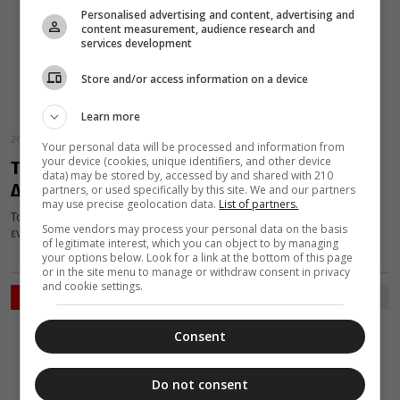
Personalised advertising and content, advertising and
content measurement, audience research and
services development
Store and/or access information on a device
Learn more
26 Οκτωβρίου 2016
Your personal data will be processed and information from
your device (cookies, unique identifiers, and other device
Το θαύμα της μυρόβλησης του Αγίου
data) may be stored by, accessed by and shared with 210
Δημητρίου το 1987!
partners, or used specifically by this site. We and our partners
may use precise geolocation data.
List of partners.
Το θαύμα της μυρόβλησης του Αγίου Δημητρίου, έλαβε χώρα
Some vendors may process your personal data on the basis
εντός του Ιερού Ναού του στη Θεσσαλονίκη, κατά το έτος...
of legitimate interest, which you can object to by managing
your options below. Look for a link at the bottom of this page
or in the site menu to manage or withdraw consent in privacy
and cookie settings.
ΡΟΗ ΕΙΔΗΣΕΩΝ
VIDEOS
Consent
06 Αυγούστου 2026
0:36
Όσα
Do not consent
μαθαίνουμε