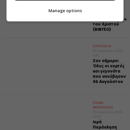
από την Ιερά
Παράδοση για
Manage options
την εορτή της
Μεταμορφώσεως
του Χριστού
(ΒΙΝΤΕΟ)
ΕΟΡΤΟΛΟΓΙΟ
06 Αυγούστου 2026
0:35
Σαν σήμερα:
Όλες οι εορτές
και γεγονότα
που συνέβησαν
06 Αυγούστου
ΕΛΛΑΔΑ
ΜΗΤΡΟΠΟΛΕΙΣ
05 Αυγούστου 2026
20:29
Ιερά
Παράκληση