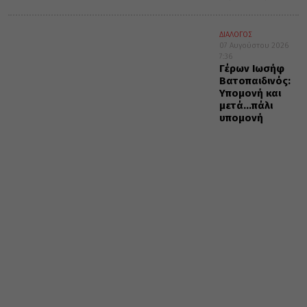
ΔΙΑΛΟΓΟΣ
07 Αυγούστου 2026
7:36
Γέρων Ιωσήφ
Βατοπαιδινός:
Υπομονή και
μετά…πάλι
υπομονή