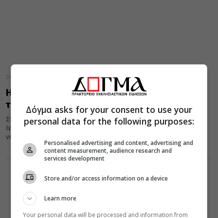
26 Ιουνίου 2019
Η φοβερή ιστορία πίσω από το εκκλησάκι
της Αγίας Βαρβάρας στο Αιγάλεω
Δόγμα asks for your consent to use your
personal data for the following purposes:
Στον συνοικισμό Αγίας Βαρβάρας Αιγάλεω των Αθηνών υπάρχει
Ιερός Ναός αφιερωμένος στο όνομα της Αγίας. Στο σημείο του
ναού...
Personalised advertising and content, advertising and
content measurement, audience research and
services development
Store and/or access information on a device
Learn more
Your personal data will be processed and information from