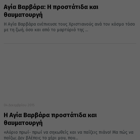
Αγία Βαρβάρα: Η προστάτιδα και
θαυματουργή
Η Αγία Βαρβάρα ενέπνευσε τους Χριστιανούς ανά τον κόσμο τόσο
με τη ζωή, όσο και από το μαρτύριό της ...
04 Δεκεμβρίου 2015
Η Αγία Βαρβάρα προστάτιδα και
θαυματουργή
«Αύριο πρωί- πρωί να σηκωθείς και να παίξεις πιάνο! Μα πώς να
παίξω; Δεν βλέπεις το χέρι μου, που...