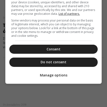
your device (cookies, unique identifiers, and other device
data) may be stored by, accessed by and shared with 210
partners, or used specifically by this site. We and our partners
may use precise geolocation data.
List of partners.
04 Δεκεμβρίου 2018
Some vendors may process your personal data on the basis
of legitimate interest, which you can object to by managing
Το εκκλησάκι της Αγίας Βαρβάρας και το
your options below. Look for a link at the bottom of this page
όνειρο του Τσοπάνη!
or in the site menu to manage or withdraw consent in privacy
and cookie settings.
Στον συνοικισμό Αγίας Βαρβάρας Αιγάλεω των Αθηνών υπάρχει
Ιερός Ναός αφιερωμένος στο όνομα της Αγίας. Στο σημείο του
ναού...
Consent
Do not consent
Manage options
04 Δεκεμβρίου 2018