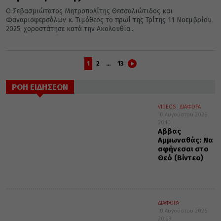
Ο Σεβασμιώτατος Μητροπολίτης Θεσσαλιώτιδος και
Φαναριοφερσάλων κ. Τιμόθεος το πρωί της Τρίτης 11 Νοεμβρίου
2025, χοροστάτησε κατά την Ακολουθία...
1
2
…
13
ΡΟΗ ΕΙΔΗΣΕΩΝ
VIDEOS
ΔΙΑΦΟΡΑ
10 Αυγούστου 2026
20:10
Αββας
Αμμωναθάς: Να
αφήνεσαι στο
Θεό (Βίντεο)
ΔΙΑΦΟΡΑ
10 Αυγούστου 2026
20:09