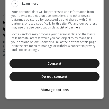
Learn more
Your personal data will be processed and information from
24 Δεκεμβρίου 2025
your device (cookies, unique identifiers, and other device
data) may be stored by, accessed by and shared with 210
Θεσσαλιώτιδος Τιμόθεος: Ο Θεός
partners, or used specifically by this site. We and our partners
may use precise geolocation data.
List of partners.
φανερώθηκε ανάμεσά μας για να Τον
γνωρίσουμε
Some vendors may process your personal data on the basis
of legitimate interest, which you can object to by managing
your options below. Look for a link at the bottom of this page
Πρός Τόν ἱερό Κλῆρο, Τίς Μοναστικές ἀδελφότητες Καί τούς
or in the site menu to manage or withdraw consent in privacy
εὐλογημένους Χριστιανούς Τῆς Ἱερᾶς Μητροπόλεως
and cookie settings.
Θεσσαλιώτιδος καί Φαναριοφερσάλων Ἀγαπητοί μου ἀδελφοί,
«Καί αὐτός...
Consent
Do not consent
Manage options