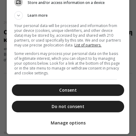
Store and/or access information on a device
Learn more
26 Σεπτεμβρίου 2024
Your personal data will be processed and information from
your device (cookies, unique identifiers, and other device
Οικουμενικός Πατριάρχης: Ο Θεός είναι αγάπη
data) may be stored by, accessed by and shared with 210
και είναι πρώτη προτεραιότητα
partners, or used specifically by this site. We and our partners
may use precise geolocation data.
List of partners.
«Ο Θεός αγάπη εστί», υπογράμμισε ο Οικουμενικός Πατριάρχης
Some vendors may process your personal data on the basis
Βαρθολομαίος, χοροστατώντας το πρωί στη Θεία Λειτουργία,
of legitimate interest, which you can object to by managing
στον μητροπολιτικό Ιερό Ναό...
your options below. Look for a link at the bottom of this page
or in the site menu to manage or withdraw consent in privacy
and cookie settings.
Consent
Do not consent
Manage options
19 Μαΐου 2024