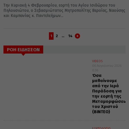
Την Κυριακή 4 Φεβρουαρίου, εορτή του Αγίου Ισιδώρου του
Πηλουσιώτου, ο Σεβασμιώτατος Μητροπολίτης Βεροίας, Ναούσης
και Καμπανίας κ. Παντελεήμων...
1
2
…
14
ΡΟΗ ΕΙΔΗΣΕΩΝ
VIDEOS
06 Αυγούστου 2026
0:36
Όσα
μαθαίνουμε
από την Ιερά
Παράδοση για
την εορτή της
Μεταμορφώσεως
του Χριστού
(ΒΙΝΤΕΟ)
ΕΟΡΤΟΛΟΓΙΟ