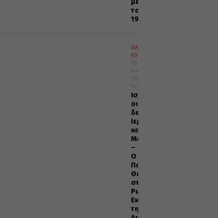
μετά
το
1922
ΔΙΑΦΟΡΑ
ΚΟΣΜΟΣ
08
Αυγούστου
2026
14:36
Ισχυροί
οι
δεσμοί
Ιερουσαλήμ
και
Μόσχας
–
Ο
Πατριάρχης
Θεόφιλος
στη
Ρωσική
Εκκλησία
της
Διασποράς