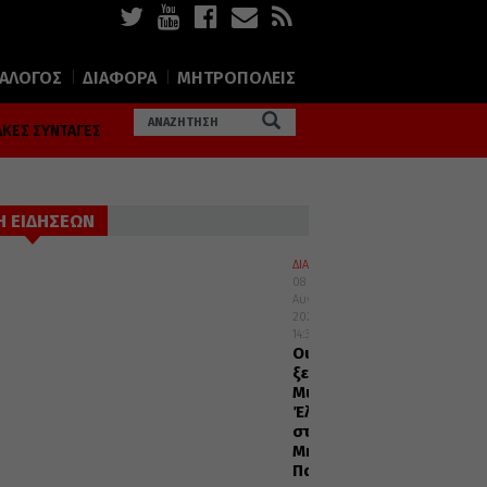
ΙΑΛΟΓΟΣ
ΔΙΑΦΟΡΑ
ΜΗΤΡΟΠΟΛΕΙΣ
ΚΕΣ ΣΥΝΤΑΓΕΣ
Η ΕΙΔΗΣΕΩΝ
ΔΙΑΛΟΓΟΣ
08
Αυγούστου
2026
14:37
Οι
ξεριζωμένοι
Μικρασιάτες
Έλληνες
στη
Μητέρα
Πατρίδα