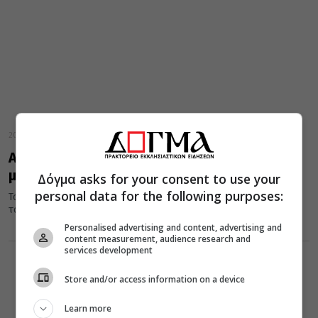
20 Απριλίου 2022
Αγιορείτικη συνταγή: Πεντανόστιμα
μαστιχωτά τσουρέκια!
Δόγμα asks for your consent to use your
personal data for the following purposes:
Το έθιμο καλεί τις γυναίκες να ζυμώνουν αύριο, Μεγάλη Πέμπτη,
τσουρέκια. Η συνταγή αυτή για αγιορείτικα τσουρέκια θα σας...
Personalised advertising and content, advertising and
content measurement, audience research and
services development
Store and/or access information on a device
Learn more