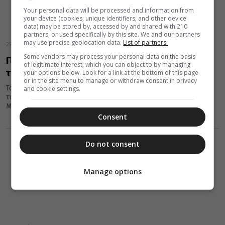
Your personal data will be processed and information from
your device (cookies, unique identifiers, and other device
data) may be stored by, accessed by and shared with 210
partners, or used specifically by this site. We and our partners
may use precise geolocation data.
List of partners.
29 Απριλίου 2021
Some vendors may process your personal data on the basis
Γιατί την Μεγάλη Πέμπτη φτιάχνουμε
of legitimate interest, which you can object to by managing
τσουρέκια
your options below. Look for a link at the bottom of this page
or in the site menu to manage or withdraw consent in privacy
Τα τσουρέκια είναι ο εξελιγμένος τύπος του πασχαλινού ψωμιού,
and cookie settings.
της Λαμπροκουλούρας ή του Λαμπρόψωμου. Γιατί, όμως, την
Μεγάλη Πέμπτη...
Consent
Do not consent
Manage options