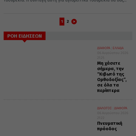
τσουρέκια. Η συνταγή αυτή για αγιορείτικα τσουρέκια θα σας...
1
2
ΡΟΗ ΕΙΔΗΣΕΩΝ
ΔΙΑΦΟΡΑ
ΕΛΛΑΔΑ
06 Αυγούστου 2026
21:25
Μη χάσετε
σήμερα, την
“Κιβωτό της
Ορθοδοξίας”,
σε όλα τα
περίπτερα
ΔΙΑΛΟΓΟΣ
ΔΙΑΦΟΡΑ
06 Αυγούστου 2026
21:22
Πνευματική
πρόοδος