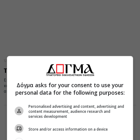
12 Νοεμβρίου 2023
Τα μυστικά αρχεία του Βατικανού
Εκατομμύρια άνθρωποι επισκέπτονται το Βατικανό στη Ρώμη
Δόγμα asks for your consent to use your
κάθε χρόνο, αλλά υπάρχει τουλάχιστον ένα μέρος που είναι
personal data for the following purposes:
αυστηρά εκτός ορίων.
Personalised advertising and content, advertising and
content measurement, audience research and
services development
Store and/or access information on a device