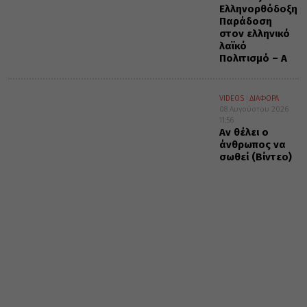
Ελληνορθόδοξη
Παράδοση
στον ελληνικό
λαϊκό
Πολιτισμό – Α΄
VIDEOS
ΔΙΑΦΟΡΑ
08 Αυγούστου 2026
11:56
Αν θέλει ο
άνθρωπος να
σωθεί (Βίντεο)