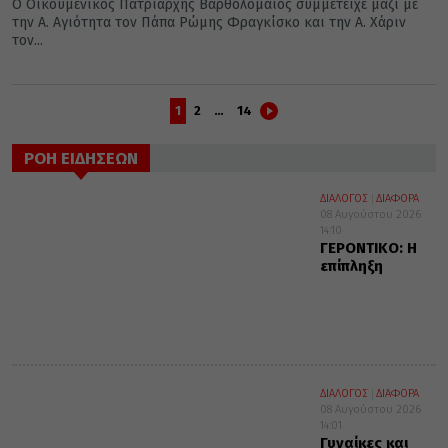
O Οικουμενικός Πατριάρχης Βαρθολομαίος συμμετείχε μαζί με
την Α. Αγιότητα τον Πάπα Ρώμης Φραγκίσκο και την Α. Χάριν
τον...
1
2
…
14
ΡΟΗ ΕΙΔΗΣΕΩΝ
ΔΙΑΛΟΓΟΣ
ΔΙΑΦΟΡΑ
08 Αυγούστου 2026
14:10
ΓΕΡΟΝΤΙΚΟ: Η
επίπληξη
ΔΙΑΛΟΓΟΣ
ΔΙΑΦΟΡΑ
08 Αυγούστου 2026
14:01
Γυναίκες και