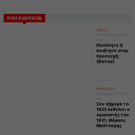
ΡΟΗ ΕΙΔΗΣΕΩΝ
VIDEOS
09 Αυγούστου 2026
0:42
Ποσότητα ή
ποιότητα στην
προσευχή;
(Βίντεο)
ΕΟΡΤΟΛΟΓΙΟ
09 Αυγούστου 2026
0:41
Σαν σήμερα το
1823 πεθαίνει ο
αγωνιστής του
1821, Μάρκος
Μπότσαρης