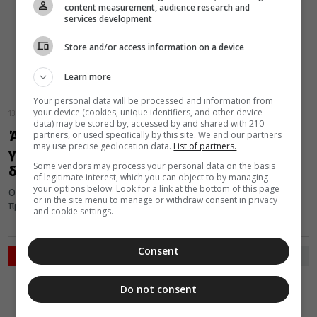
content measurement, audience research and
services development
Store and/or access information on a device
Learn more
Your personal data will be processed and information from
your device (cookies, unique identifiers, and other device
13 Δεκεμβρίου 2016
data) may be stored by, accessed by and shared with 210
Άγιος Ιωάννης Χρυσόστομος: Να λες στην
partners, or used specifically by this site. We and our partners
may use precise geolocation data.
List of partners.
γυναίκα σου ότι την αγαπάς και να της το
Some vendors may process your personal data on the basis
δείχνεις
of legitimate interest, which you can object to by managing
your options below. Look for a link at the bottom of this page
Θεού πλάσμα είναι η γυναίκα. Με την αποστροφή σου δεν
or in the site menu to manage or withdraw consent in privacy
προσβάλλεις εκείνην, αλλά το Δημιουργό της. Τι δικό της...
and cookie settings.
Consent
ΡΟΗ ΕΙΔΗΣΕΩΝ
ΔΙΑΛΟΓΟΣ
Do not consent
06 Αυγούστου 2026
12:32