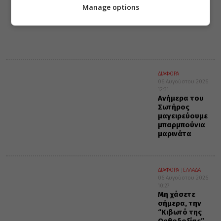
Ιδού βαδίζω
Manage options
προς Θεία
Κοινωνία
ΔΙΑΦΟΡΑ
06 Αυγούστου 2026
12:31
Ανήμερα του
Σωτήρος
μαγειρεύουμε
μπαρμπούνια
μαρινάτα
ΔΙΑΦΟΡΑ
ΕΛΛΑΔΑ
06 Αυγούστου 2026
10:27
Μη χάσετε
σήμερα, την
“Κιβωτό της
Ορθοδοξίας”,