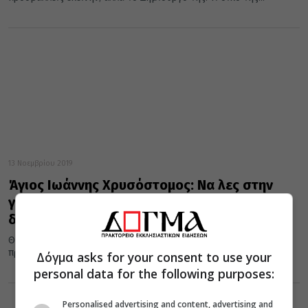
13 Νοεμβρίου 2019
Άγιος Ιωάννης Χρυσόστομος: Να λες στην
γυναίκα σου ότι την αγαπάς και να της το
δείχνεις
Θεού πλάσμα είναι η γυναίκα. Με την αποστροφή σου δεν
προσβάλλεις εκείνην, αλλά το Δημιουργό της. Τι δικό της...
Δόγμα asks for your consent to use your
personal data for the following purposes:
Personalised advertising and content, advertising and