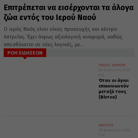
Επιτρέπεται να εισέρχονται τα άλογα
ζώα εντός του Ιερού Ναού
Ο ιερός Ναός είναι οίκος προσευχής και κέντρο
λατρείας. Έχει άκρως αξιολογική αναφορά, καθώς
απευθύνεται σε νόες λογικές, με...
ΡΟΗ ΕΙΔΗΣΕΩΝ
VIDEOS
ΔΙΑΦΟΡΑ
09 Αυγούστου 2026
9:42
Όταν οι άγιοι
επικοινωνούν
μεταξύ τους
(Βίντεο)
ΔΙΑΛΟΓΟΣ
09 Αυγούστου 2026
9:32