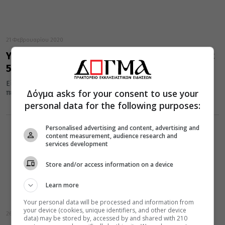
21 Φεβρουαρίου 2020
Υψηλής αισθητικής επιτάφιος πουλήθηκε για
500 χιλιάδες ευρώ!
Είναι ένας Επιτάφιος, ο οποίος παρέμεινε αθέατος για
Δόγμα asks for your consent to use your
περισσότερα από 75 χρόνια.
personal data for the following purposes:
Personalised advertising and content, advertising and
content measurement, audience research and
services development
Store and/or access information on a device
Learn more
Your personal data will be processed and information from
your device (cookies, unique identifiers, and other device
26 Απριλίου 2019
data) may be stored by, accessed by and shared with 210