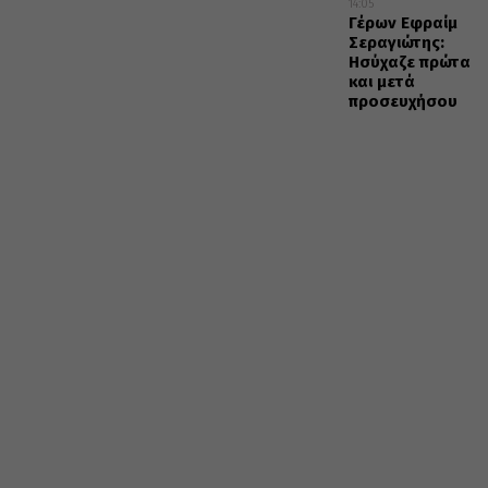
14:05
Γέρων Εφραίμ
Σεραγιώτης:
Ησύχαζε πρώτα
και μετά
προσευχήσου