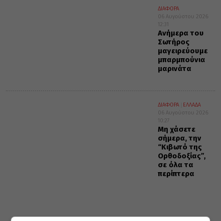
ΔΙΑΦΟΡΑ
06 Αυγούστου 2026
12:31
Ανήμερα του
Σωτήρος
μαγειρεύουμε
μπαρμπούνια
μαρινάτα
ΔΙΑΦΟΡΑ
ΕΛΛΑΔΑ
06 Αυγούστου 2026
10:27
Μη χάσετε
σήμερα, την
“Κιβωτό της
Ορθοδοξίας”,
σε όλα τα
περίπτερα