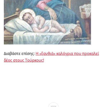
Διαβάστε επίσης:
Η «ξανθιά» καλόγρια που προκαλεί
δέος στους Τούρκους!