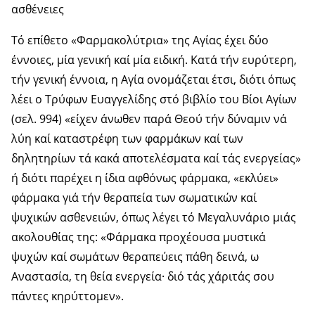
ασθένειες
Τό επίθετο «Φαρμακολύτρια» της Αγίας έχει δύο
έννοιες, μία γενική καί μία ειδική. Κατά τήν ευρύτερη,
τήν γενική έννοια, η Αγία ονομάζεται έτσι, διότι όπως
λέει ο Τρύφων Ευαγγελίδης στό βιβλίο του Βίοι Αγίων
(σελ. 994) «είχεν άνωθεν παρά Θεού τήν δύναμιν νά
λύη καί καταστρέφη των φαρμάκων καί των
δηλητηρίων τά κακά αποτελέσματα καί τάς ενεργείας»
ή διότι παρέχει η ίδια αφθόνως φάρμακα, «εκλύει»
φάρμακα γιά τήν θεραπεία των σωματικών καί
ψυχικών ασθενειών, όπως λέγει τό Μεγαλυνάριο μιάς
ακολουθίας της: «Φάρμακα προχέουσα μυστικά
ψυχών καί σωμάτων θεραπεύεις πάθη δεινά, ω
Αναστασία, τη θεία ενεργεία· διό τάς χάριτάς σου
πάντες κηρύττομεν».