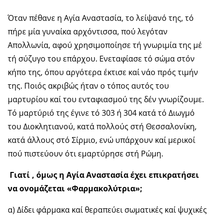
Όταν πέθανε η Αγία Αναστασία, το λείψανό της, τό
πήρε μία γυναίκα αρχόντισσα, πού λεγόταν
Απολλωνία, αφού χρησιμοποίησε τή γνωριμία της μέ
τή σύζυγο του επάρχου. Ενεταφίασε τό σώμα στόν
κήπο της, όπου αργότερα έκτισε καί νάο πρός τιμήν
της. Ποιός ακριβώς ήταν ο τόπος αυτός του
μαρτυρίου καί του ενταφιασμού της δέν γνωρίζουμε.
Τό μαρτύριό της έγινε τό 303 ή 304 κατά τό Διωγμό
του Διοκλητιανού, κατά πολλούς στή Θεσσαλονίκη,
κατά άλλους στό Σίρμιο, ενώ υπάρχουν καί μερικοί
πού πιστεύουν ότι εμαρτύρησε στή Ρώμη.
Γιατί , όμως η Αγία Αναστασία έχει επικρατήσει
να ονομάζεται «Φαρμακολύτρια»;
α) Δίδει φάρμακα καί θεραπεύει σωματικές καί ψυχικές