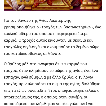
Για τον θάνατο της Αγίας Αικατερίνης
χρησιμοποιήθηκε ο «τροχός των βασανιστηρίων», ένα
κυκλικό σίδερο του οποίου η περιφέρεια έφερε
καρφιά. Ο τροχός αυτός κινούνταν με σκοινιά και
τροχαλίες σιγά-σιγά και ακουμπούσε το δεμένο σώμα
του καταδικασθέντος σε θάνατο.
Ο θρύλος μάλιστα αναφέρει ότι τα καρφιά του
τροχού, όταν πλησίασαν το σώμα της αγίας, ένα-ένα
έσπαγαν, ενώ σύμφωνα με άλλο θρύλο, ο εν λόγω
τροχός, πριν πλησιάσει το σώμα της αγίας, διαλύθηκε
«εις τα εξ ων συνετέθη». Έτσι, αποφασίστηκε τελικά ο
αποκεφαλισμός της, ο οποίος, όταν συνέβη, οι
παριστάμενοι αντιλήφθηκαν να ρέει γάλα αντί για