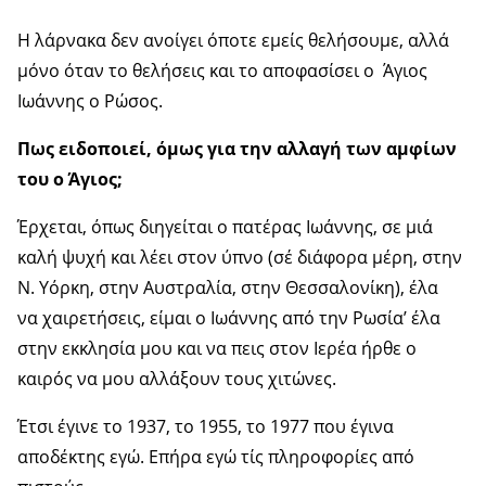
Η λάρνακα δεν ανοίγει όποτε εμείς θελήσουμε, αλλά
μόνο όταν το θελήσεις και το αποφασίσει ο Άγιος
Ιωάννης ο Ρώσος.
Πως ειδοποιεί, όμως για την αλλαγή των αμφίων
του ο Άγιος;
Έρχεται, όπως διηγείται ο πατέρας Ιωάννης, σε μιά
καλή ψυχή και λέει στον ύπνο (σέ διάφορα μέρη, στην
Ν. Υόρκη, στην Αυστραλία, στην Θεσσαλονίκη), έλα
να χαιρετήσεις, είμαι ο Ιωάννης από την Ρωσία’ έλα
στην εκκλησία μου και να πεις στον Ιερέα ήρθε ο
καιρός να μου αλλάξουν τους χιτώνες.
Έτσι έγινε το 1937, το 1955, το 1977 που έγινα
αποδέκτης εγώ. Επήρα εγώ τίς πληροφορίες από