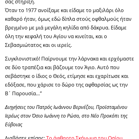
σας στηρίξη.
Όταν το 1977 ανοίξαμε και είδαμε το μαξιλάρι όλο
καθαρό ήταν, όμως εδώ δίπλα στούς οφθαλμούς ήταν
βρεγμένο με μιά μεγάλη κηλίδα από δάκρυα. Είδαμε
όλη την κεφαλή του Αγίου να κινείται, και ο
Σεβασμιώτατος και οι ιερείς.
Συγκλονιστικό! Παίρνουμε την λάρνακα και ερχόμαστε
σε δύο τραπέζια και βάζουμε τον Άγιο. Αυτό που
σεβάστηκε ο ίδιος ο Θεός, ετίμησε και εχαρίτωσε και
εδόξασε, που χάρισε το δώρο της αφθαρσίας ως την
Β΄ Παρουσία…”
Διηγήσεις του Πατρός Ιωάννου Βερνέζου, Προϊσταμένου
Ιερέως στον Όσιο Ιωάννη το Ρώσο, στο Νέο Προκόπι της
Εύβοιας
Διαβάστε επίσης:
Το άφθαρτο Σκήνωμα του Οσίου