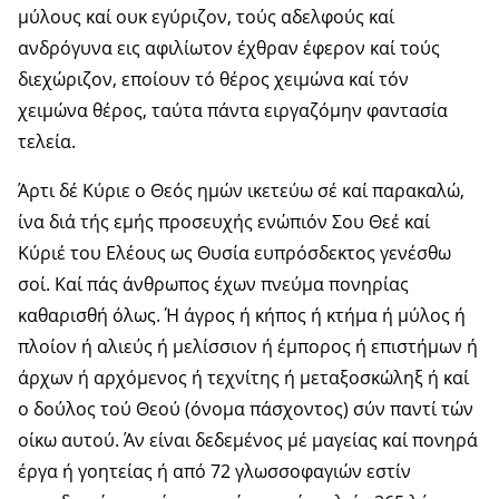
μύλους καί ουκ εγύριζον, τούς αδελφούς καί
ανδρόγυνα εις αφιλίωτον έχθραν έφερον καί τούς
διεχώριζον, εποίουν τό θέρος χειμώνα καί τόν
χειμώνα θέρος, ταύτα πάντα ειργαζόμην φαντασία
τελεία.
Άρτι δέ Κύριε ο Θεός ημών ικετεύω σέ καί παρακαλώ,
ίνα διά τής εμής προσευχής ενώπιόν Σου Θεέ καί
Κύριέ του Ελέους ως Θυσία ευπρόσδεκτος γενέσθω
σοί. Καί πάς άνθρωπος έχων πνεύμα πονηρίας
καθαρισθή όλως. Ή άγρος ή κήπος ή κτήμα ή μύλος ή
πλοίον ή αλιεύς ή μελίσσιον ή έμπορος ή επιστήμων ή
άρχων ή αρχόμενος ή τεχνίτης ή μεταξοσκώληξ ή καί
ο δούλος τού Θεού (όνομα πάσχοντος) σύν παντί τών
οίκω αυτού. Άν είναι δεδεμένος μέ μαγείας καί πονηρά
έργα ή γοητείας ή από 72 γλωσσοφαγιών εστίν