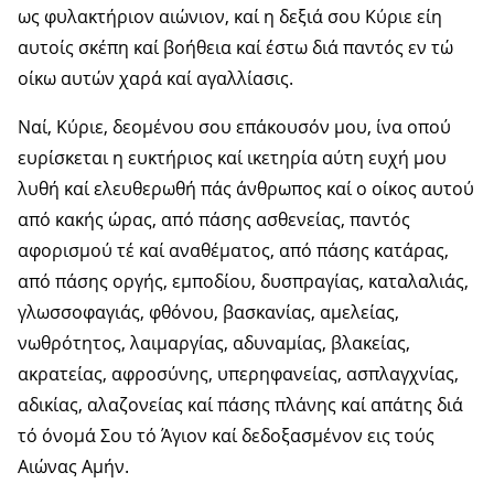
ως φυλακτήριον αιώνιον, καί η δεξιά σου Κύριε είη
αυτοίς σκέπη καί βοήθεια καί έστω διά παντός εν τώ
οίκω αυτών χαρά καί αγαλλίασις.
Ναί, Κύριε, δεομένου σου επάκουσόν μου, ίνα οπού
ευρίσκεται η ευκτήριος καί ικετηρία αύτη ευχή μου
λυθή καί ελευθερωθή πάς άνθρωπος καί ο οίκος αυτού
από κακής ώρας, από πάσης ασθενείας, παντός
αφορισμού τέ καί αναθέματος, από πάσης κατάρας,
από πάσης οργής, εμποδίου, δυσπραγίας, καταλαλιάς,
γλωσσοφαγιάς, φθόνου, βασκανίας, αμελείας,
νωθρότητος, λαιμαργίας, αδυναμίας, βλακείας,
ακρατείας, αφροσύνης, υπερηφανείας, ασπλαγχνίας,
αδικίας, αλαζονείας καί πάσης πλάνης καί απάτης διά
τό όνομά Σου τό Άγιον καί δεδοξασμένον εις τούς
Αιώνας Αμήν.