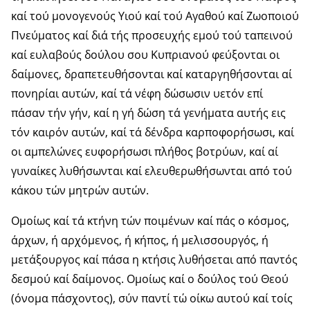
καί τού μονογενούς Υιού καί τού Αγαθού καί Ζωοποιού
Πνεύματος καί διά τής προσευχής εμού τού ταπεινού
καί ευλαβούς δούλου σου Κυπριανού φεύξονται οι
δαίμονες, δραπετευθήσονται καί καταργηθήσονται αί
πονηρίαι αυτών, καί τά νέφη δώσωσιν υετόν επί
πάσαν τήν γήν, καί η γή δώση τά γενήματα αυτής εις
τόν καιρόν αυτών, καί τά δένδρα καρποφορήσωσι, καί
οι αμπελώνες ευφορήσωσι πλήθος βοτρύων, καί αί
γυναίκες λυθήσωνται καί ελευθερωθήσωνται από τού
κάκου τών μητρών αυτών.
Ομοίως καί τά κτήνη τών ποιμένων καί πάς ο κόσμος,
άρχων, ή αρχόμενος, ή κήπος, ή μελισσουργός, ή
μετάξουργος καί πάσα η κτήσις λυθήσεται από παντός
δεσμού καί δαίμονος. Ομοίως καί ο δούλος τού Θεού
(όνομα πάσχοντος), σύν παντί τώ οίκω αυτού καί τοίς