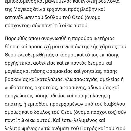
εμποδισμένος καί μαγευμένος καί εγκλείη 365 λόγια
της Μαγείας άτινα έρχονται πρός βλάβην καί
κατανάλωσιν τού δούλου τού Θεού (όνομα
πάσχοντος) σύν παντί τώ οίκω αυτού.
Παρευθύς όπου αναγνωσθή η παρούσα ικετήριος
δέησις καί προσευχή μου ενώπιόν της Σής χάριτος τού
Θεού ελευθερωθή πάς ο κόσμος καί τόπος εκ πάσης
οργής τέ καί ασθενείας καί εκ παντός δεσμού καί
μαγείας καί πάσης φαρμακείας καί γοητείας, πάσης
βασκανίας καί καταλαλιάς, γλωσσοφαγιάς, αμελείας ή
νωθρότητος, ακρατείας, αφροσύνης, αδυναμίας καί
απογνώσεως πάσης αδικίας καί πάσης πλάνης ή
απάτης, ή εμποδίου προερχομένων υπό τού διαβόλου
ομοίως καί ο δούλος τού Θεού (όνομα πάσχοντος) σύν
παντί τώ οίκω αυτού. Καί έστω λελυμένος καί
λελυτρωμένος εν τώ ονόματι τού Πατρός καί τού Υιού