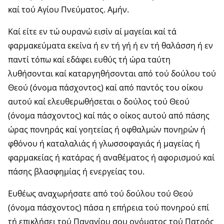
καί τού Αγίου Πνεύματος. Αμήν.
Καί είτε εν τώ ουρανώ εισίν αί μαγείαι καί τά
φαρμακεύματα εκείνα ή εν τή γή ή εν τή θαλάσση ή εν
παντί τόπω καί εδάφει ευθύς τή ώρα ταύτη
λυθήσονται καί καταργηθήσονται από τού δούλου τού
Θεού (όνομα πάσχοντος) καί από παντός του οίκου
αυτού καί ελευθερωθήσεται ο δούλος τού Θεού
(όνομα πάσχοντος) καί πάς ο οίκος αυτού από πάσης
ώρας πονηράς καί γοητείας ή οφθαλμών πονηρών ή
φθόνου ή καταλαλιάς ή γλωσσοφαγιάς ή μαγείας ή
φαρμακείας ή κατάρας ή αναθέματος ή αφορισμού καί
πάσης βλασφημίας ή ενεργείας του.
Ευθέως αναχωρήσατε από τού δούλου τού Θεού
(όνομα πάσχοντος) πάσα η επήρεια τού πονηρού επί
τή επικλήσει τού Παναγίου σου ονόματος τού Πατρός