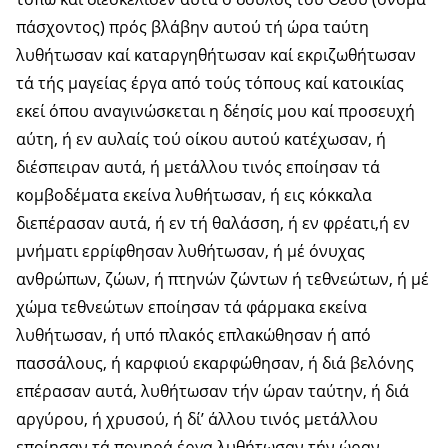
πάσχοντος) πρός βλάβην αυτού τή ώρα ταύτη
λυθήτωσαν καί καταργηθήτωσαν καί εκριζωθήτωσαν
τά τής μαγείας έργα από τούς τόπους καί κατοικίας
εκεί όπου αναγινώσκεται η δέησίς μου καί προσευχή
αύτη, ή εν αυλαίς τού οίκου αυτού κατέχωσαν, ή
διέσπειραν αυτά, ή μετάλλου τινός εποίησαν τά
κομβοδέματα εκείνα λυθήτωσαν, ή εις κόκκαλα
διεπέρασαν αυτά, ή εν τή θαλάσση, ή εν φρέατι,ή εν
μνήματι ερρίφθησαν λυθήτωσαν, ή μέ όνυχας
ανθρώπων, ζώων, ή πτηνών ζώντων ή τεθνεώτων, ή μέ
χώμα τεθνεώτων εποίησαν τά φάρμακα εκείνα
λυθήτωσαν, ή υπό πλακός επλακώθησαν ή από
πασσάλους, ή καρφιού εκαρφώθησαν, ή διά βελόνης
επέρασαν αυτά, λυθήτωσαν τήν ώραν ταύτην, ή διά
αργύρου, ή χρυσού, ή δί’ άλλου τινός μετάλλου
εποίησαν τά πονηρά έργα λυθήτωσαν τήν ώραν