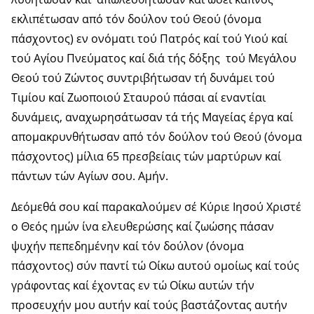
εκλιπέτωσαν από τόν δούλον τού Θεού (όνομα
πάσχοντος) εν ονόματι τού Πατρός καί τού Υιού καί
τού Αγίου Πνεύματος καί διά τής δόξης τού Μεγάλου
Θεού τού Ζώντος συντριβήτωσαν τή δυνάμει τού
Τιμίου καί Ζωοποιού Σταυρού πάσαι αί εναντίαι
δυνάμεις, αναχωρησάτωσαν τά τής Μαγείας έργα καί
απομακρυνθήτωσαν από τόν δούλον τού Θεού (όνομα
πάσχοντος) μίλια 65 πρεσβείαις τών μαρτύρων καί
πάντων τών Αγίων σου. Αμήν.
Δεόμεθά σου καί παρακαλούμεν σέ Κύριε Ιησού Χριστέ
ο Θεός ημών ίνα ελευθερώσης καί ζωώσης πάσαν
ψυχήν πεπεδημένην καί τόν δούλον (όνομα
πάσχοντος) σύν παντί τώ Οίκω αυτού ομοίως καί τούς
γράφοντας καί έχοντας εν τώ Οίκω αυτών τήν
προσευχήν μου αυτήν καί τούς βαστάζοντας αυτήν