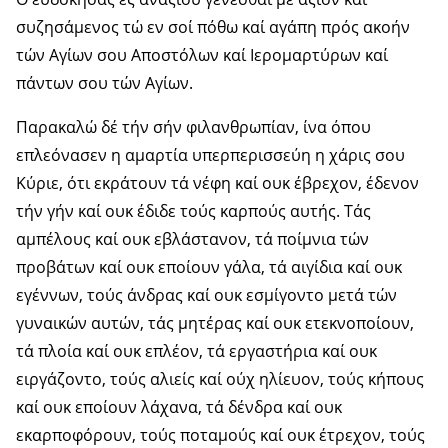
συζησάμενος τώ εν σοί πόθω καί αγάπη πρός ακοήν
τών Αγίων σου Αποστόλων καί Ιερομαρτύρων καί
πάντων σου τών Αγίων.
Παρακαλώ δέ τήν σήν φιλανθρωπίαν, ίνα όπου
επλεόνασεν η αμαρτία υπερπερισσεύη η χάρις σου
Κύριε, ότι εκράτουν τά νέφη καί ουκ έβρεχον, έδενον
τήν γήν καί ουκ έδιδε τούς καρπούς αυτής. Τάς
αμπέλους καί ουκ εβλάστανον, τά ποίμνια τών
προβάτων καί ουκ εποίουν γάλα, τά αιγίδια καί ουκ
εγέννων, τούς άνδρας καί ουκ εσμίγοντο μετά τών
γυναικών αυτών, τάς μητέρας καί ουκ ετεκνοποίουν,
τά πλοία καί ουκ επλέον, τά εργαστήρια καί ουκ
ειργάζοντο, τούς αλιείς καί ούχ ηλίευον, τούς κήπους
καί ουκ εποίουν λάχανα, τά δένδρα καί ουκ
εκαρποφόρουν, τούς ποταμούς καί ουκ έτρεχον, τούς