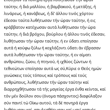
ταύτην, ή διά μαλλίου, ή βαμβακιού, ή μετάξης, ή
λινάρεως, ή κανάβεως, ή δί’ άλλου τινός χόρτου
έδεσαν ταύτα λυθήτωσαν τήν ώραν ταύτην, ή εις
κράββατον κατέχωσαν αυτά λυθήτωσαν τήν ώρα
ταύτην, ή διά βρόχου, βούρλου ή άλλου τινός έδεσαν,
λυθήτωσαν τήν ώραν ταύτην, ή εν ύδατι εποίησαν
αυτά ή κούφω ξύλω ή κοχλάζοντι ύδατι άν έβρασαν
αυτά λυθήτωσαν τήν ώραν ταύτην, ή εν αίματι
ανθρώπου, ζώου, ή πτηνού, ή ιχθύος ζώντων ή
τεθνεώτων εποίησαν αυτά ως σύ,Κύριε ο Θεός ημών
γινώσκεις τούς τόπους καί τρόπους καί τούς
ανθρώπους, λυθήτωσαν τήν ώραν ταύτην καί
διαρρηχθήτωσαν τά τής μαγείας έργα ένθα κείνται, καί
τόν μέν δούλον σου (όνομα πάσχοντος) διαφύλαξον
σύν παντί τώ Οίκω αυτού, τά δέ πονηρά έργα
λυθήτωσαν καί απωλεσθήτωσαν καί ωσεί καπνός