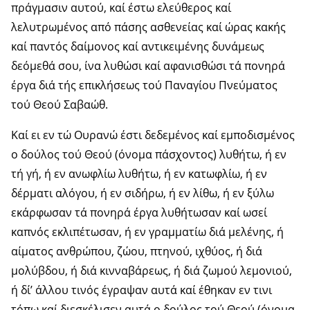
πράγμασιν αυτού, καί έστω ελεύθερος καί
λελυτρωμένος από πάσης ασθενείας καί ώρας κακής
καί παντός δαίμονος καί αντικειμένης δυνάμεως
δεόμεθά σου, ίνα λυθώσι καί αφανισθώσι τά πονηρά
έργα διά τής επικλήσεως τού Παναγίου Πνεύματος
τού Θεού Σαβαώθ.
Καί ει εν τώ Ουρανώ έστι δεδεμένος καί εμποδισμένος
ο δούλος τού Θεού (όνομα πάσχοντος) λυθήτω, ή εν
τή γή, ή εν ανωφλίω λυθήτω, ή εν κατωφλίω, ή εν
δέρματι αλόγου, ή εν σιδήρω, ή εν λίθω, ή εν ξύλω
εκάρφωσαν τά πονηρά έργα λυθήτωσαν καί ωσεί
καπνός εκλιπέτωσαν, ή εν γραμματίω διά μελένης, ή
αίματος ανθρώπου, ζώου, πτηνού, ιχθύος, ή διά
μολύβδου, ή διά κινναβάρεως, ή διά ζωμού λεμονιού,
ή δί’ άλλου τινός έγραψαν αυτά καί έθηκαν εν τινι
τόπω καί διεσκέλισεν αυτά ο δούλος τού Θεού (όνομα