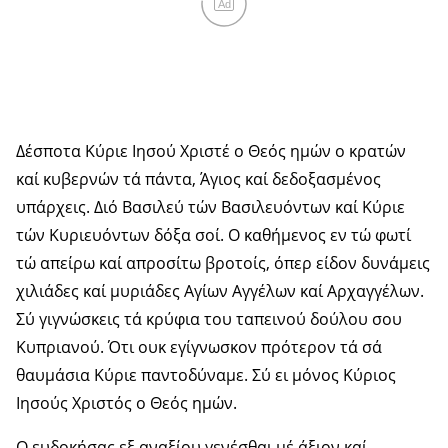
Ad
Δέσποτα Κύριε Ιησού Χριστέ ο Θεός ημών ο κρατών
καί κυβερνών τά πάντα, Άγιος καί δεδοξασμένος
υπάρχεις. Διό Βασιλεύ τών Βασιλευόντων καί Κύριε
τών Κυριευόντων δόξα σοί. Ο καθήμενος εν τώ φωτί
τώ απείρω καί απροσίτω βροτοίς, όπερ είδον δυνάμεις
χιλιάδες καί μυριάδες Αγίων Αγγέλων καί Αρχαγγέλων.
Σύ γιγνώσκεις τά κρύφια του ταπεινού δούλου σου
Κυπριανού. Ότι ουκ εγίγνωσκον πρότερoν τά σά
θαυμάσια Κύριε παντοδύναμε. Σύ ει μόνος Κύριος
Ιησούς Χριστός ο Θεός ημών.
Ο ευδοκήσας εξ αναξίου γενέσθαι μέ άξιον καί