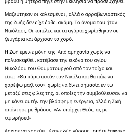
βράδυ η μητέρα πήγε στην Εκκλησία να προσευχηθεί.
Μαζεύτηκαν οι καλεσμένοι , αλλά ο αρραβωνιαστικός
της Ζωής δεν είχε έρθει ακόμη. Το όνομα του ήταν
Νικόλαος. Οι κοπέλες και τα αγόρια χωρίσθηκαν σε
ζευγάρια και άρχισαν το χορό.
Η Ζωή έμεινε μόνη της. Από αμηχανία χωρίς να
πολυσκεφθεί , κατέβασε την εικόνα του αγίου
Νικολάου του Θαυματουργού από τον τοίχο και
είπε: «Θα πάρω αυτόν τον Νικόλα και θα πάω να
χορέψω μαζί του», χωρίς να δίνει σημασία εν τω
μεταξύ στις φίλες της, οι οποίες την συμβούλευσαν να
μη κάνει αυτήν την βλάσφημη ενέργεια, αλλά η Ζωή
απάντησε με θράσος: «Αν υπάρχει Θεός, ας με
τιμωρήσει!»
Άρχισε να χορεύει , έκανε δύο γύρους , οπότε ξαφνικά