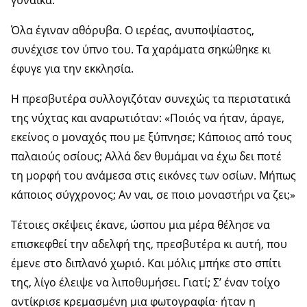
γυναίκα.
Όλα έγιναν αθόρυβα. Ο ιερέας, ανυποψίαστος,
συνέχισε τον ύπνο του. Τα χαράματα σηκώθηκε κι
έφυγε για την εκκλησία.
Η πρεσβυτέρα συλλογιζόταν συνεχώς τα περιστατικά
της νύχτας και αναρωτιόταν: «Ποιός να ήταν, άραγε,
εκείνος ο μοναχός που με ξύπνησε; Κάποιος από τους
παλαιούς οσίους; Αλλά δεν θυμάμαι να έχω δει ποτέ
τη μορφή του ανάμεσα στις εικόνες των οσίων. Μήπως
κάποιος σύγχρονος; Αν ναι, σε ποιο μοναστήρι να ζει;»
Τέτοιες σκέψεις έκανε, ώσπου μια μέρα θέλησε να
επισκεφθεί την αδελφή της, πρεσβυτέρα κι αυτή, που
έμενε στο διπλανό χωριό. Και μόλις μπήκε στο σπίτι
της, λίγο έλειψε να λιποθυμήσει. Γιατί; Σ’ έναν τοίχο
αντίκρισε κρεμασμένη μια φωτογραφία· ήταν η