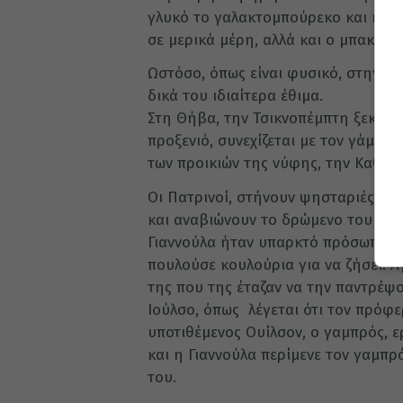
γλυκό το γαλακτομπούρεκο και η γλ
σε μερικά μέρη, αλλά και ο μπακλαβ
Ωστόσο, όπως είναι φυσικό, στην πο
δικά του ιδιαίτερα έθιμα.
Στη Θήβα, την Τσικνοπέμπτη ξεκινά 
προξενιό, συνεχίζεται με τον γάμο κ
των προικιών της νύφης, την Καθαρ
Οι Πατρινοί, στήνουν ψησταριές ακό
και αναβιώνουν το δρώμενο του γάμ
Γιαννούλα ήταν υπαρκτό πρόσωπο, π
πουλούσε κουλούρια για να ζήσει. 
της που της έταζαν να την παντρέψ
Ιούλσο, όπως λέγεται ότι τον πρόφε
υποτιθέμενος Ουίλσον, ο γαμπρός, ε
και η Γιαννούλα περίμενε τον γαμπρ
του.