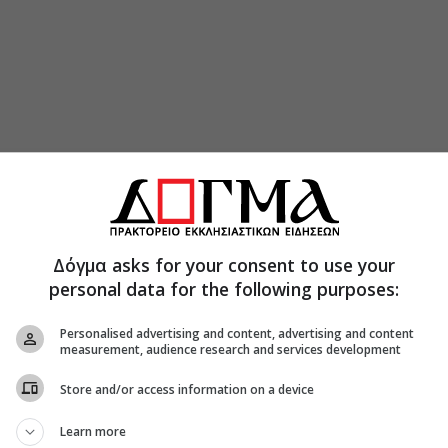
 το «εθιμοτυπικό» απαιτούσε μεταμφίεση και
Δόγμα asks for your consent to use your
 γυρνούσαν κατά παρέες από σπίτι σε σπίτι,
personal data for the following purposes:
γνώστων, ζητώντας κέρασμα και κρασί, το οποίο
ρομή, με την απαίτηση οι νοικοκυραίοι να
Personalised advertising and content, advertising and content
λουθήσουν την κεφάτη παρέα. Το έθιμο
measurement, audience research and services development
στον εξωτερικό χώρο των σπιτιών, όπου οι
Store and/or access information on a device
ω για να χυθεί το χώμα στις αυλές, μουτζούρωναν
ζόταν μέχρι πρωίας. Εκτός από την κρεοφαγία τη
Learn more
της Ελλάδας συνηθίζεται να προσφέρεται ως