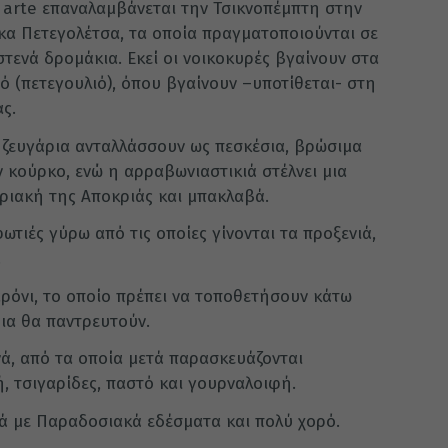
’ arte επαναλαμβάνεται την Τσικνοπέμπτη στην
ικα Πετεγολέτσα, τα οποία πραγματοποιούνται σε
στενά δρομάκια. Εκεί οι νοικοκυρές βγαίνουν στα
 (πετεγουλιό), όπου βγαίνουν –υποτίθεται- στη
ς.
 ζευγάρια ανταλλάσσουν ως πεσκέσια, βρώσιμα
ν κούρκο, ενώ η αρραβωνιαστικιά στέλνει μια
υριακή της Αποκριάς και μπακλαβά.
ωτιές γύρω από τις οποίες γίνονται τα προξενιά,
.
αρόνι, το οποίο πρέπει να τοποθετήσουν κάτω
οια θα παντρευτούν.
νά, από τα οποία μετά παρασκευάζονται
, τσιγαρίδες, παστό και γουρναλοιφή.
ά με Παραδοσιακά εδέσματα και πολύ χορό.