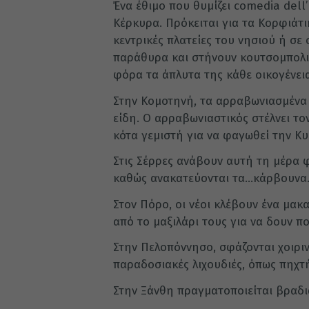
Ένα έθιμο που θυμίζει comedia dell
Κέρκυρα. Πρόκειται για τα Κορφιάτ
κεντρικές πλατείες του νησιού ή σε 
παράθυρα και στήνουν κουτσομπολιό
φόρα τα άπλυτα της κάθε οικογένεια
Στην Κομοτηνή, τα αρραβωνιασμένα
είδη. Ο αρραβωνιαστικός στέλνει το
κότα γεμιστή για να φαγωθεί την Κ
Στις Σέρρες ανάβουν αυτή τη μέρα φ
καθώς ανακατεύονται τα…κάρβουνα
Στον Πόρο, οι νέοι κλέβουν ένα μακ
από το μαξιλάρι τους για να δουν π
Στην Πελοπόννησο, σφάζονται χοιρι
παραδοσιακές λιχουδιές, όπως πηχτή
Στην Ξάνθη πραγματοποιείται βραδι