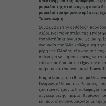
Κρεατινής και της Τυροφάγου, έχει
μυρωδιά της «τσίκνας», η οποία δε
μυρωδιά του ψημένου κρέατος, έχε
Τσικνοπέφτη.
Σύμφωνα με την ορθόδοξη παράδοση
σεβόμενοι τις νηστείες της Τετάρτη
τοποθετήθηκε ανάμεσα, ως μια ημέρ
ονομασία προήλθε καθώς αυτή την 
μέρη της Ελλάδας, έλιωναν το λίπος
σπίτια για να ψήσουν κρέας, να το 
τσίκνας σε όσα σπίτια είχαν την οι
οδήγησε στο να ονομαστεί Τσικνο-Π
Η προέλευση του εθίμου μάλλον ανάγ
Ελλήνων, αλλά και των Ρωμαίων, που
χριστιανικά χρόνια. Η πολυφαγία κα
συγκεκριμένης ημέρας, θυμίζουν πρα
και που, όταν συνδυάζονται με την 