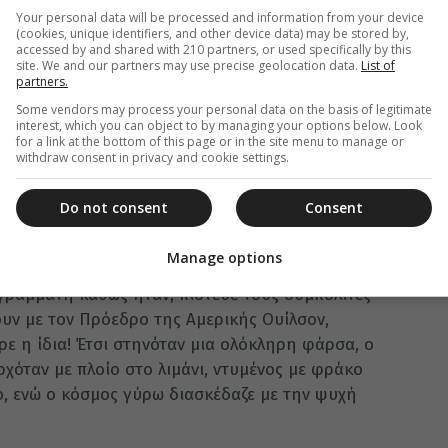
Your personal data will be processed and information from your device
υκιά κολοκυθόπιτα, κουγκουλούαρι όπως λέγεται
(cookies, unique identifiers, and other device data) may be stored by,
άς στη βόρεια Ελλάδα.
accessed by and shared with 210 partners, or used specifically by this
site. We and our partners may use precise geolocation data.
List of
ρεία του χρόνου, κάθε τόπος ανέπτυξε και τα
partners.
Some vendors may process your personal data on the basis of legitimate
interest, which you can object to by managing your options below. Look
ο «βλάχικος» γάμος, που περιλαμβάνει το
for a link at the bottom of this page or in the site menu to manage or
αι ολοκληρώνεται με το γλέντι και την «επίδοση»
withdraw consent in privacy and cookie settings.
ή Δευτέρα.
Do not consent
Consent
μη και στα πεζοδρόμια, έξω από τα μαγαζιά τους,
ου «Της Γιαννούλας της Κουλουρούς». Η
Manage options
ου έζησε πριν τον Β’ Παγκόσμιο Πόλεμο και
Αγράμματη καθώς ήταν, πίστευε τους συμπολίτες
ουν με τον Πρόεδρο της Αμερικής Ουίλσον,
ρε η ίδια! Έτσι στηνόταν μια ολόκληρη φάρσα, ο
ρχόταν με πλοίο στο λιμάνι, ντυμένος με φράκο
ό, ενώ ο κόσμος γύρω διασκέδαζε με την ψυχή