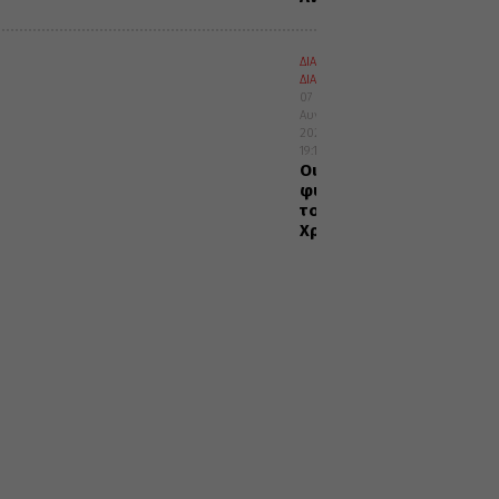
ΔΙΑΛΟΓΟΣ
ΔΙΑΦΟΡΑ
07
Αυγούστου
2026
19:10
Οι
φύσεις
του
Χριστού