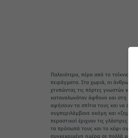
Παλαιότερα, πέρα από το τσίκνισμα,
πειράγματα. Στα χωριά, οι άνθρωποι
χτυπώντας τις πόρτες γνωστών και α
καταναλωνόταν άφθονο και στη διαδ
αφήσουν τα σπίτια τους και να ακο
συμπεριλάμβανε ακόμη και «ζημιές» 
περαστικοί έριχναν τις γλάστρες κάτ
τα πρόσωπά τους και το κέφι συνεχι
συγκεκριμένη ημέρα σε πολλά μέρη 