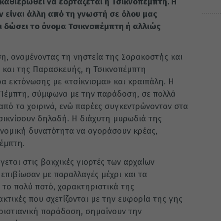
 καθιερωθεί να εορτάζεται η Τσικνοπέμπτη. Η
ν είναι άλλη από τη γνωστή σε όλου μας
ι δώσει το όνομα Τσικνοπέμπτη ή αλλιώς
, αναμένοντας τη νηστεία της Σαρακοστής και
ς και της Παρασκευής, η Τσικνοπέμπτη
α εκτόνωσης με «τσίκνισμα» και κραιπάλη. Η
Πέμπτη, σύμφωνα με την παράδοση, σε πολλά
 από τα χοιρινά, ενώ παρέες συγκεντρώνονταν στα
τσικνίσουν δηλαδή. Η διάχυτη μυρωδιά της
κονομική δυνατότητα να αγοράσουν κρέας,
έμπτη.
εται στις βακχικές γιορτές των αρχαίων
 επιβίωσαν με παραλλαγές μέχρι και τα
ι το πολύ ποτό, χαρακτηριστικά της
κτικές που σχετίζονται με την ευφορία της γης
χριστιανική παράδοση, σημαίνουν την