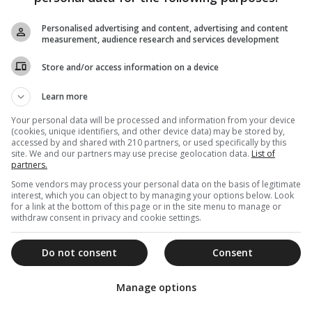
Personalised advertising and content, advertising and content
 πλήθος! Αμετάβλητα, ακούραστα, μέρα και
measurement, audience research and services development
υς εμάς που πιστεύουμε στο όνομα του Χριστού,
Store and/or access information on a device
ιστίας της κακίας και της ασέβειας.
Learn more
έχουν βάλει ως μοναδικό τους σκοπό μέρα και
φή μας. Όμως μη φοβάστε, πάρτε δύναμη από το
Your personal data will be processed and information from your device
(cookies, unique identifiers, and other device data) may be stored by,
accessed by and shared with 210 partners, or used specifically by this
site. We and our partners may use precise geolocation data.
List of
χή του Αγίου Λουκά του Ιατρού για τους
partners.
Some vendors may process your personal data on the basis of legitimate
interest, which you can object to by managing your options below. Look
for a link at the bottom of this page or in the site menu to manage or
withdraw consent in privacy and cookie settings.
Do not consent
Consent
Manage options