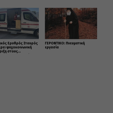
ας
ικός Ερυθρός Σταυρός
ΓΕΡΟΝΤΙΚΟ: Πνευματική
ρει ψυχοκοινωνική
εργασία
ριξη στους
κτους της Δυτικής