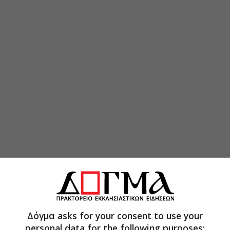
θεί κανείς την ύπαρξή του, να σκέφτεται και να
θρωπο. Ένας κρυφός και άγνωστος εχθρός είναι πιο
Δόγμα asks for your consent to use your
Ω πόσο μεγάλος και τρομερός είναι ο στρατός των
personal data for the following purposes: