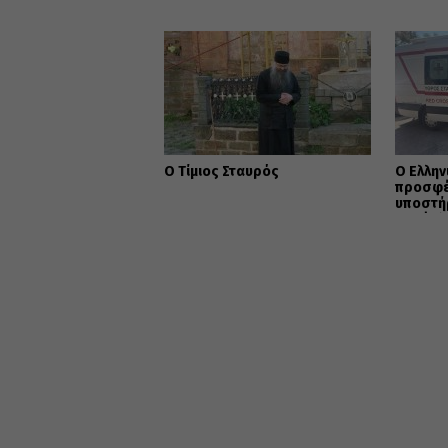
Πολιτεί
Ο Τίμιος Σταυρός
Ο Ελλην
προσφέ
υποστή
πυρόπλη
Αττικής