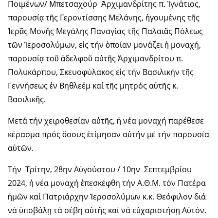
Ποιμένων/ Μπετσαχούρ Ἀρχιμανδρίτης π. Ἰγνάτιος,
παρουσίᾳ τῆς Γεροντίσσης Μελάνης, ἡγουμένης τῆς
Ἱερᾶς Μονῆς Μεγάλης Παναγίας τῆς Παλαιᾶς Πόλεως
τῶν Ἱεροσολύμων, εἰς τήν ὁποίαν μονάζει ἡ μοναχή,
παρουσίᾳ τοῦ ἀδελφοῦ αὐτῆς Ἀρχιμανδρίτου π.
Πολυκάρπου, Σκευοφύλακος εἰς τήν Βασιλικήν τῆς
Γεννήσεως ἐν Βηθλεέμ καί τῆς μητρός αὐτῆς κ.
Βασιλικῆς.
Μετά τήν χειροθεσίαν αὐτῆς, ἡ νέα μοναχή παρέθεσε
κέρασμα πρός ὅσους ἐτίμησαν αὐτήν μέ τήν παρουσία
αὐτῶν.
Τήν Τρίτην, 28ην Αὐγούστου / 10ην Σεπτεμβρίου
2024, ἡ νέα μοναχή ἐπεσκέφθη τήν Α.Θ.Μ. τόν Πατέρα
ἡμῶν καί Πατριάρχην Ἱεροσολύμων κ.κ. Θεόφιλον διά
νά ὑποβάλῃ τά σέβη αὐτῆς καί νά εὐχαριστήσῃ Αὐτόν.