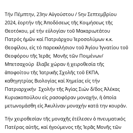
Τήν Πέμπτην, 23ην Αὐγούστου / 5ην Σεπτεμβρίου
2024, ἑορτήν τῆς Ἀποδόσεως τῆς Κοιμήσεως τῆς
Θεοτόκου, μέ τήν εὐλογίαν τοῦ Μακαριωτάτου
Πατρός ἡμῶν καί Πατριάρχου Ἱεροσολύμων κ.κ.
Θεοφίλου, εἰς τό παρεκκλήσιον τοῦ Ἁγίου Ἰγνατίου τοῦ
Θεοφόρου τῆς Ἱερᾶς Μονῆς τῶν Ποιμένων/
Μπετσαχούρ ἔλαβε χώραν ἡ χειροθεσία τῆς
ἀποφοίτου τῆς Ἰατρικῆς Σχολῆς τοῦ ΕΚΠΑ,
καθηγητρίας Βιολογίας καί Χημείας εἰς τήν
Πατριαρχικήν Σχολήν τῆς Ἁγίας Σιών δ/δος Ἀλέκας
Κυριακοπούλου εἰς ρασοφόραν μοναχήν, ἡ ὁποία
μετωνομάσθη εἰς Ἀκυλίναν μοναχήν κατά την κουράν.
Τήν χειροθεσίαν τῆς μοναχῆς ἐτέλεσεν ὁ πνευματικός
Πατέρας αὐτῆς, καί ἡγούμενος τῆς Ἱερᾶς Μονῆς τῶν