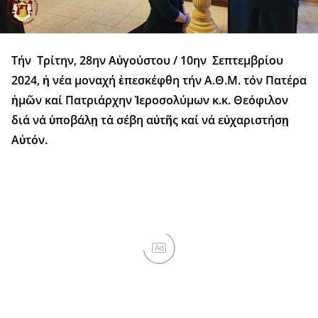
Τήν Τρίτην, 28ην Αὐγούστου / 10ην Σεπτεμβρίου
2024, ἡ νέα μοναχή ἐπεσκέφθη τήν Α.Θ.Μ. τόν Πατέρα
ἡμῶν καί Πατριάρχην Ἱεροσολύμων κ.κ. Θεόφιλον
διά νά ὑποβάλῃ τά σέβη αὐτῆς καί νά εὐχαριστήσῃ
Αὐτόν.
Ad