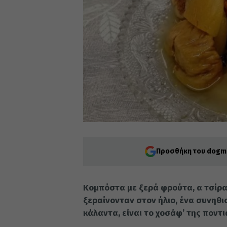
Προσθήκη του dogma
Κομπόστα με ξερά φρούτα, α τσίρα
ξεραίνονταν στον ήλιο, ένα συνηθι
κάλαντα, είναι το χοσάφ’ της ποντι