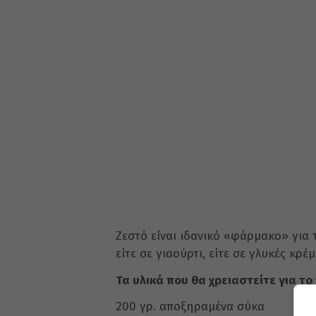
Ζεστό είναι ιδανικό «φάρμακο» για
είτε σε γιαούρτι, είτε σε γλυκές κρέμ
Τα υλικά που θα χρειαστείτε για το 
200 γρ. αποξηραμένα σύκα