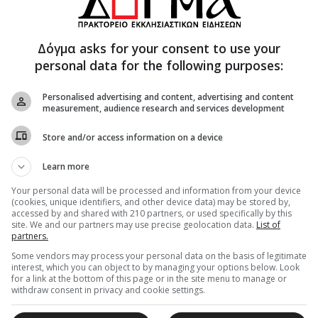
Δόγμα asks for your consent to use your
personal data for the following purposes:
Personalised advertising and content, advertising and content
measurement, audience research and services development
 φρούτα, όπως κυδώνια, μήλα, αχλάδια
Store and/or access information on a device
Learn more
τός από τις σταφίδες) σε μεγάλα κομμάτια.
ε κατσαρόλα με νερό μέχρι να τα σκεπάζει και τα
Your personal data will be processed and information from your device
(cookies, unique identifiers, and other device data) may be stored by,
accessed by and shared with 210 partners, or used specifically by this
τη ζάχαρη και τα τοποθετούμε στη φωτιά.
site. We and our partners may use precise geolocation data.
List of
partners.
 σημείο βρασμού και έπειτα χαμηλώνουμε σε
αρτο.
Some vendors may process your personal data on the basis of legitimate
interest, which you can object to by managing your options below. Look
for a link at the bottom of this page or in the site menu to manage or
withdraw consent in privacy and cookie settings.
ι με μαρουβά και τυροζούλι