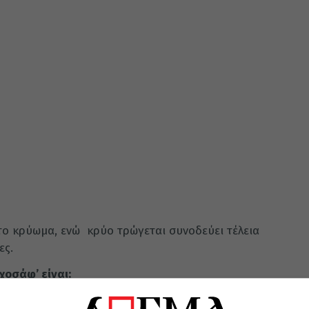
 το κρύωμα, ενώ κρύο τρώγεται συνοδεύει τέλεια
ες.
χοσάφ’ είναι: