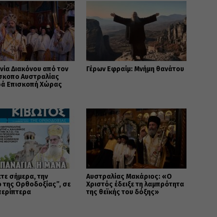
νία Διακόνου από τον
Γέρων Εφραίμ: Μνήμη θανάτου
ίσκοπο Αυστραλίας
ρά Επισκοπή Χώρας
τε σήμερα, την
Αυστραλίας Μακάριος: «Ο
 της Ορθοδοξίας”, σε
Χριστός έδειξε τη λαμπρότητα
περίπτερα
της θεϊκής του δόξης»