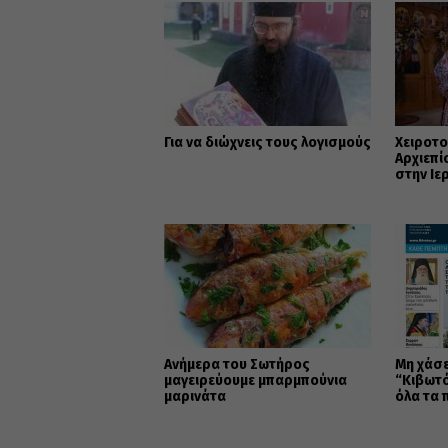
Για να διώχνεις τους λογισμούς
Χειροτο
Αρχιεπ
στην Ιε
Ανήμερα του Σωτήρος
Μη χάσε
μαγειρεύουμε μπαρμπούνια
“Κιβωτό
μαρινάτα
όλα τα 