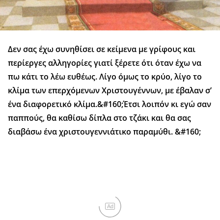
Δεν σας έχω συνηθίσει σε κείμενα με γρίφους και
περίεργες αλληγορίες γιατί ξέρετε ότι όταν έχω να
πω κάτι το λέω ευθέως. Λίγο όμως το κρύο, λίγο το
κλίμα των επερχόμενων Χριστουγέννων, με έβαλαν σ’
ένα διαφορετικό κλίμα.&#160;Έτσι λοιπόν κι εγώ σαν
παππούς, θα καθίσω δίπλα στο τζάκι και θα σας
διαβάσω ένα χριστουγεννιάτικο παραμύθι. &#160;
Ad