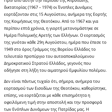
Πριν από αυτήν την περίοδο της Απριλιανής
δικτατορίας (1967 – 1974) οι Ένοπλες Δυνάμεις
εορτάζονταν στις 15 Αυγούστου, ανήμερα της Εορτής
της Κοιμήσεως της Θεοτόκου. Από το 1967 και για
περίπου επτά χρόνια, η γιορτή μετονομάστηκε σε
Ημέρα Πολεμικής Αρετής των Ελλήνων. Ο εορτασμός
της γινόταν κάθε 29η Αυγούστου, ημέρα που έπεσε το
1949 στο όρος Γράµµος της Βορείου Ελλάδος το
τελευταίο προπύργιο του αυτοαποκαλούμενου
Δημοκρατικού Στρατού Ελλάδος, γεγονός που
οδήγησε στη λήξη του αιματηρού Εμφυλίου πολέμου.
Δεν είναι πάντως τυχαίο ότι, σήμερα, ανήμερα του
εορτασμού των Εισοδίων της Θεοτόκου, καθορίστηκε,
επίσης, να εορτάζεται με κάθε επισημότητα η
οφειλόμενη τιμή στην αποστολή και την προσφορά
των Ενόπλων Δυνάμεων της Πατρίδας μας. Η