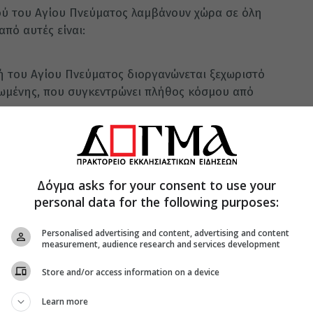
ύ του Αγίου Πνεύματος λαμβάνουν χώρα σε όλη
από αυτές είναι:
ή του Αγίου Πνεύματος διοργανώνεται ξεχωριστό
ωμένης, που συγκεντρώνει πλήθος κόσμου από
, λίγα μόλις χιλιόμετρα από την Villa Verde
Άη Γιάννη, το μοναστήρι της Φανερωμένης
ς αποτελώντας ένα από τα σπουδαιότερα μνημεία
Δόγμα asks for your consent to use your
personal data for the following purposes:
ομορφότερα ελληνικά έθιμα. Ύστερα από
Personalised advertising and content, advertising and content
measurement, audience research and services development
αναβιώνει την επικοινωνία του δικτύου των
οπόλεων της Σίφνου (6ου έως 3ου π.Χ. αι.), μέσω
Store and/or access information on a device
χρήση για αυτό τον σκοπό έγινε για πρώτη φορά
Learn more