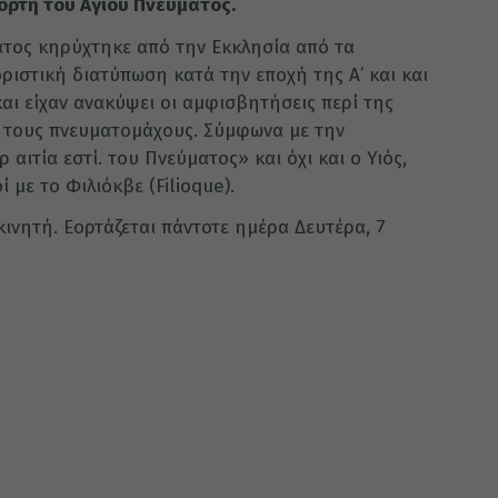
ορτή του Αγίου Πνεύματος.
ατος κηρύχτηκε από την Εκκλησία από τα
ριστική διατύπωση κατά την εποχή της Α’ και και
και είχαν ανακύψει οι αμφισβητήσεις περί της
ό τους πνευματομάχους. Σύμφωνα με την
αιτία εστί. του Πνεύματος» και όχι και ο Υιός,
 με το Φιλιόκβε (Filioque).
κινητή. Εορτάζεται πάντοτε ημέρα Δευτέρα, 7