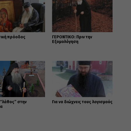
τική πρόοδος
ΓΕΡΟΝΤΙΚΟ: Πριν την
Εξομολόγηση
 “λάθος” στην
Για να διώχνεις τους λογισμούς
ία