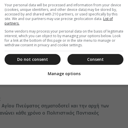
Your personal data will be processed and information from your device
α αναφέρουμε ότι οι πύργοι αυτοί, χτισμένοι σε
(cookies, unique identifiers, and other device data) may be stored by,
ση του νησιού, αποτελούσαν ένα δίκτυο με
accessed by and shared with 210 partners, or used specifically by this
site. We and our partners may use precise geolocation data.
List of
είχαν την δυνατότητα να λαμβάνουν και να
partners.
ς και από και προς τις 4 αρχαίες ακροπόλεις
Some vendors may process your personal data on the basis of legitimate
γραφεί 75 αρχαίοι πύργοι-φρυκτωρίες και σε
interest, which you can object to by managing your options below. Look
for a link at the bottom of this page or in the site menu to manage or
 είναι μόλις 74 τ.χλμ, πρέπει να αναφέρουμε ότι
withdraw consent in privacy and cookie settings.
Do not consent
Consent
εμποροπανήγυρη. Μικροί και μεγάλοι
 για να προσκυνήσουν την εικόνα και να ανάψουν
Manage options
η από το Άγιο Πνεύμα και το πρωί τελείται
ς
υ Αγίου Πνεύματος σηματοδοτεί και την αρχή των
ανώνει κάθε χρόνο ο Πολιτιστικός Ποντιακός