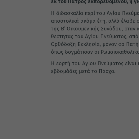
εκ του Πατρός εκπορευόμενου, η γι
Η διδασκαλία περί του Αγίου Πνεύμ
αποστολικά ακόμα έτη, αλλά έλαβε ο
της Β’ Οικουμενικής Συνόδου, όταν 
θεότητας του Αγίου Πνεύματος, απ
Ορθόδοξη Εκκλησία, μόνον «ο Πατήρ 
όπως δογμάτισαν οι Ρωμαιοκαθολικοί
Η εορτή του Αγίου Πνεύματος είναι 
εβδομάδες μετά το Πάσχα.