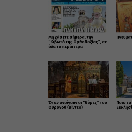
Μη χάσετε σήμερα, την
Πνευμα
“Κιβωτό της Ορθοδοξίας”, σε
όλα τα περίπτερα
Όταν ανοίγουν οι “θύρες” του
Ποιο το
Ουρανού (Βίντεο)
Εκκλησ