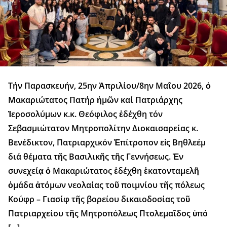
Τήν Παρασκευήν, 25ην Ἀπριλίου/8ην Μαΐου 2026, ὁ
Μακαριώτατος Πατήρ ἡμῶν καί Πατριάρχης
Ἱεροσολύμων κ.κ. Θεόφιλος ἐδέχθη τόν
Σεβασμιώτατον Μητροπολίτην Διοκαισαρείας κ.
Βενέδικτον, Πατριαρχικόν Ἐπίτροπον εἰς Βηθλεέμ
διά θέματα τῆς Βασιλικῆς τῆς Γεννήσεως. Ἐν
συνεχείᾳ ὁ Μακαριώτατος ἐδέχθη ἑκατονταμελῆ
ὁμάδα ἀτόμων νεολαίας τοῦ ποιμνίου τῆς πόλεως
Κούφρ – Γιασίφ τῆς βορείου δικαιοδοσίας τοῦ
Πατριαρχείου τῆς Μητροπόλεως Πτολεμαΐδος ὑπό