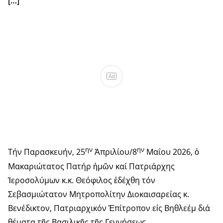
[…]
Ad
ην
ην
Τήν Παρασκευήν, 25
Ἀπριλίου/8
Μαΐου 2026, ὁ
Μακαριώτατος Πατήρ ἡμῶν καί Πατριάρχης
Ἱεροσολύμων κ.κ. Θεόφιλος ἐδέχθη τόν
Σεβασμιώτατον Μητροπολίτην Διοκαισαρείας κ.
Βενέδικτον, Πατριαρχικόν Ἐπίτροπον εἰς Βηθλεέμ διά
θέματα τῆς Βασιλικῆς τῆς Γεννήσεως.