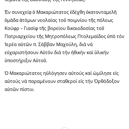
Ἐν συνεχείᾳ ὁ Μακαριώτατος ἐδέχθη ἑκατονταμελῆ
ὁμάδα ἀτόμων νεολαίας τοῦ ποιμνίου τῆς πόλεως
Κούφρ – Γιασίφ τῆς βορείου δικαιοδοσίας τοῦ
Πατριαρχείου τῆς Μητροπόλεως Πτολεμαΐδος ὑπό τόν
Ἱερέα αὐτῶν π. Σάββαν Μαχούλη, διά νά
εὐχαριστήσουν Αὐτόν διά τήν ἠθικήν καί ὑλικήν
ὑποστήριξιν Αὐτοῦ.
Ὁ Μακαριώτατος ηὐλόγησεν αὐτούς καί ὡμίλησε εἰς
αὐτούς νά παραμένουν σταθεροί εἰς τήν Ὀρθόδοξον
αὐτῶν πίστιν.