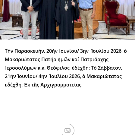
Τὴν Παρασκευήν, 20ήν Ἰουνίου/ 3ην Ἰουλίου 2026, ὁ
Μακαριώτατος Πατήρ ἡμῶν καί Πατριάρχης
Ἱεροσολύμων κ.κ. Θεόφιλος ἐδέχθη: Τό Σάββατον,
21ήν Ἰουνίου/ 4ην Ἰουλίου 2026, ὁ Μακαριώτατος
ἐδέχθη: Ἐκ τῆς Ἀρχιγραμματείας
Ad