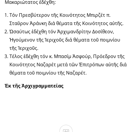
Μακαριώτατος ἐδέχθη:
Τόν Πρεσβύτερον τῆς Κοινότητος Μπιρζέτ π.
Σταῦρον Ἀράνκη διά θέματα τῆς Κοινότητος αὐτῆς.
Ὡσαύτως ἐδέχθη τόν Ἀρχιμανδρίτην Δοσίθεον,
Ἡγούμενον τῆς Ἱεριχοῦς διά θέματα τοῦ ποιμνίου
τῆς Ἱεριχοῦς.
Τέλος ἐδέχθη τόν κ. Μπασίμ Ἀσφούρ, Πρόεδρον τῆς
Κοινότητος Ναζαρέτ μετά τῶν Ἐπιτρόπων αὐτῆς διά
θέματα τοῦ ποιμνίου τῆς Ναζαρέτ.
Ἐκ τῆς Ἀρχιγραμματείας
Ad