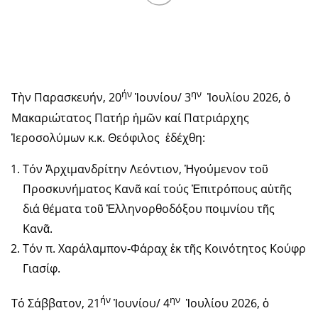
ήν
ην
Τὴν Παρασκευήν, 20
Ἰουνίου/ 3
Ἰουλίου 2026, ὁ
Μακαριώτατος Πατήρ ἡμῶν καί Πατριάρχης
Ἱεροσολύμων κ.κ. Θεόφιλος ἐδέχθη:
Τόν Ἀρχιμανδρίτην Λεόντιον, Ἡγούμενον τοῦ
Προσκυνήματος Κανᾶ καί τούς Ἐπιτρόπους αὐτῆς
διά θέματα τοῦ Ἑλληνορθοδόξου ποιμνίου τῆς
Κανᾶ.
Τόν π. Χαράλαμπον-Φάραχ ἐκ τῆς Κοινότητος Κούφρ
Γιασίφ.
ήν
ην
Τό Σάββατον, 21
Ἰουνίου/ 4
Ἰουλίου 2026, ὁ