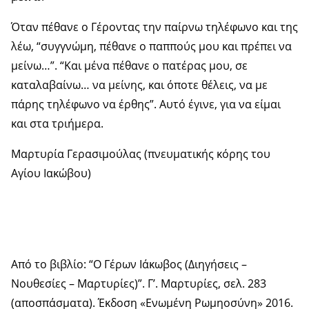
Όταν πέθανε ο Γέροντας την παίρνω τηλέφωνο και της
λέω, “συγγνώμη, πέθανε ο παππούς μου και πρέπει να
μείνω…”. “Και μένα πέθανε ο πατέρας μου, σε
καταλαβαίνω… να μείνης, και όποτε θέλεις, να με
πάρης τηλέφωνο να έρθης”. Αυτό έγινε, για να είμαι
και στα τριήμερα.
Μαρτυρία Γερασιμούλας (πνευματικής κόρης του
Αγίου Ιακώβου)
Από το βιβλίο: “Ο Γέρων Ιάκωβος (Διηγήσεις –
Νουθεσίες – Μαρτυρίες)”. Γ’. Μαρτυρίες, σελ. 283
(αποσπάσματα). Έκδοση «Ενωμένη Ρωμηοσύνη» 2016.