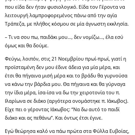
που είδα δεν ήταν φυσιολογικό. Είδα τον Γέροντα να
λειτουργή λαμπροφορεμένος πάνω από την αγία
Τράπεζα, με πλήθος κόσμου σε μία άγνωστη εκκλησία.
– Τι να σου πω, παιδάκι μου…, δεν νομίζω…, έλα εσύ
όμως και θα δούμε.
Φεύγω, λοιπόν, στις 21 Νοεμβρίου πρωί-πρωί, γιατί η
προϊσταμένη δεν μου έδινε άδεια για μία μέρα, και
έτσι θα πήγαινα μισή μέρα και το βράδυ θα γυρνούσα
να κάνω την βάρδια μου. Θα πήγαινα και θα γύρναγα
την ίδια μέρα, ίσα-ίσα να δω την χειροτονία του π.
Ιλαρίωνα σε διάκο (αργότερα ονομάστηκε π. Ιάκωβος).
Είχε πει ο γέροντας Ιάκωβος: “Να δω αυτό το παιδί
διάκο και ας πεθάνω”. Και όντως έτσι έγινε.
Εγώ θεώρησα καλό να πάω πρώτα στα Φύλλα Ευβοίας,