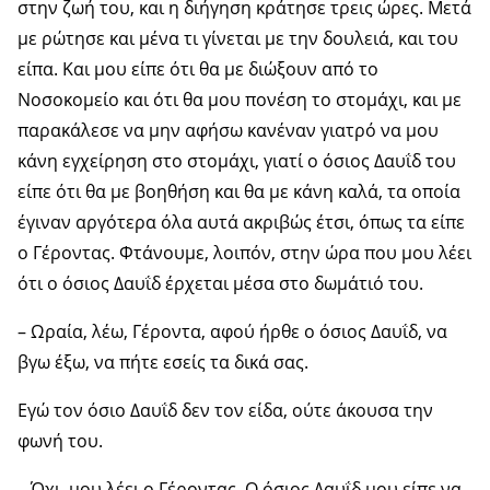
στην ζωή του, και η διήγηση κράτησε τρεις ώρες. Μετά
με ρώτησε και μένα τι γίνεται με την δουλειά, και του
είπα. Και μου είπε ότι θα με διώξουν από το
Νοσοκομείο και ότι θα μου πονέση το στομάχι, και με
παρακάλεσε να μην αφήσω κανέναν γιατρό να μου
κάνη εγχείρηση στο στομάχι, γιατί ο όσιος Δαυΐδ του
είπε ότι θα με βοηθήση και θα με κάνη καλά, τα οποία
έγιναν αργότερα όλα αυτά ακριβώς έτσι, όπως τα είπε
ο Γέροντας. Φτάνουμε, λοιπόν, στην ώρα που μου λέει
ότι ο όσιος Δαυΐδ έρχεται μέσα στο δωμάτιό του.
– Ωραία, λέω, Γέροντα, αφού ήρθε ο όσιος Δαυΐδ, να
βγω έξω, να πήτε εσείς τα δικά σας.
Εγώ τον όσιο Δαυΐδ δεν τον είδα, ούτε άκουσα την
φωνή του.
– Όχι, μου λέει ο Γέροντας. Ο όσιος Δαυΐδ μου είπε να