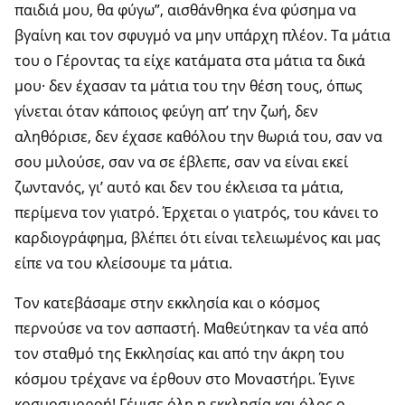
παιδιά μου, θα φύγω”, αισθάνθηκα ένα φύσημα να
βγαίνη και τον σφυγμό να μην υπάρχη πλέον. Τα μάτια
του ο Γέροντας τα είχε κατάματα στα μάτια τα δικά
μου· δεν έχασαν τα μάτια του την θέση τους, όπως
γίνεται όταν κάποιος φεύγη απ’ την ζωή, δεν
αληθόρισε, δεν έχασε καθόλου την θωριά του, σαν να
σου μιλούσε, σαν να σε έβλεπε, σαν να είναι εκεί
ζωντανός, γι’ αυτό και δεν του έκλεισα τα μάτια,
περίμενα τον γιατρό. Έρχεται ο γιατρός, του κάνει το
καρδιογράφημα, βλέπει ότι είναι τελειωμένος και μας
είπε να του κλείσουμε τα μάτια.
Τον κατεβάσαμε στην εκκλησία και ο κόσμος
περνούσε να τον ασπαστή. Μαθεύτηκαν τα νέα από
τον σταθμό της Εκκλησίας και από την άκρη του
κόσμου τρέχανε να έρθουν στο Μοναστήρι. Έγινε
κοσμοσυρροή! Γέμισε όλη η εκκλησία και όλος ο