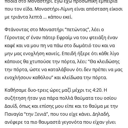
πόδια στο Μοναστήρι. Εγώ έχω προσωπική εμπειρία
που τον είδα. Μοναστήρι-Λίμνη είναι απόσταση είκοσι
με τριάντα λεπτά … κάπου εκεί.
Φτάνοντας στο Μοναστήρι “πετώντας”, λέει ο
Γέροντας σ’ έναν πάτερ Εφραίμ να του φτειάξη έναν
καφέ και να μου πη να πάω στο δωμάτιό του και να
μην μας ενοχλήση κανείς. Επειδή ήξερε ότι κάθε λίγο
κάποιος θα χτυπούσε την πόρτα, λέει: “Θα κλειδώσης
την πόρτα, ώστε να καταλάβουν ότι δεν πρέπει να μας
ενοχλήσουν καθόλου” και κλείδωσα την πόρτα.
Καθήσαμε δυο-τρεις ώρες μαζί μέχρι τις 4:20. Η
συζήτηση ήταν για πάρα πολλά θαύματα του οσίου
Δαυΐδ, όπως και επίσης μου είπε και το θαύμα με την
Παναγία “την Ξενιά”, που του είχε κάνει. Δηλαδή,
ανέφερε τα πιο θαυμαστά γεγονότα που είχαν γίνει