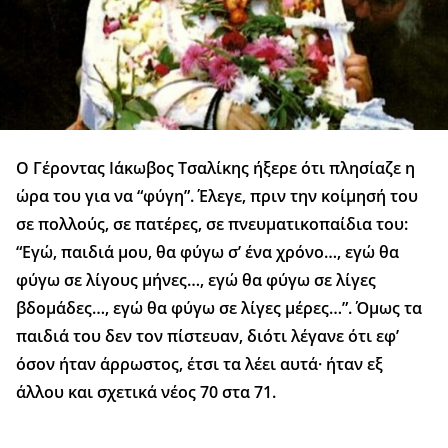
Ο Γέροντας Ιάκωβος Τσαλίκης ήξερε ότι πλησίαζε η
ώρα του για να “φύγη”. Έλεγε, πριν την κοίμησή του
σε πολλούς, σε πατέρες, σε πνευματικοπαίδια του:
“Εγώ, παιδιά μου, θα φύγω σ’ ένα χρόνο…, εγώ θα
φύγω σε λίγους μήνες…, εγώ θα φύγω σε λίγες
βδομάδες…, εγώ θα φύγω σε λίγες μέρες…”. Όμως τα
παιδιά του δεν τον πίστευαν, διότι λέγανε ότι εφ’
όσον ήταν άρρωστος, έτσι τα λέει αυτά· ήταν εξ
άλλου και σχετικά νέος 70 στα 71.