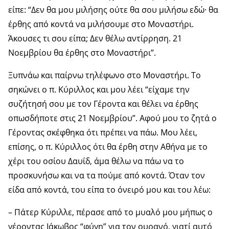
είπε: “Δεν θα μου μιλήσης ούτε θα σου μιλήσω εδώ· θα
έρθης από κοντά να μιλήσουμε στο Μοναστήρι.
Άκουσες τι σου είπα; Δεν θέλω αντίρρηση. 21
Νοεμβρίου θα έρθης στο Μοναστήρι”.
Ξυπνάω και παίρνω τηλέφωνο στο Μοναστήρι. Το
σηκώνει ο π. Κύριλλος και μου λέει “είχαμε την
συζήτησή σου με τον Γέροντα και θέλει να έρθης
οπωσδήποτε στις 21 Νοεμβρίου”. Αφού μου το ζητά ο
Γέροντας σκέφθηκα ότι πρέπει να πάω. Μου λέει,
επίσης, ο π. Κύριλλος ότι θα έρθη στην Αθήνα με το
χέρι του οσίου Δαυΐδ, άμα θέλω να πάω να το
προσκυνήσω και να τα πούμε από κοντά. Όταν τον
είδα από κοντά, του είπα το όνειρό μου και του λέω:
– Πάτερ Κύριλλε, πέρασε από το μυαλό μου μήπως ο
γέροντας Ιάκωβος “φύγη” για τον ουρανό, γιατί αυτό