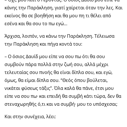
κάνης την Παράκληση, γιατί χαίρεται όταν την λες. Και
εκείνος θα σε βοηθήση και θα μου πη τι θέλει από
εσένα και θα σου το πω εγώ…
Άρχισα, λοιπόν, να κάνω την Παράκληση. Τέλειωσα
την Παράκληση και πήγα κοντά του:
– Ο όσιος Δαυΐδ μου είπε να σου πω ότι θα σου
συμβούν πάρα πολλά στην ζωή σου, αλλά μέχρι
τελευταίας σου πνοής θα είναι δίπλα σου, και εγώ,
όμως, θα είμαι δίπλα σου. “Θεός όπου βούλεται,
νικάται φύσεως τάξις”. Όλα καλά θα πάνε, έτσι μου
είπε να σου πω· και επειδή θα συμβή κάτι τώρα, δεν θα
στεναχωρηθής ό,τι και να συμβή· μου το υπόσχεσαι;
Και στην συνέχεια, λέει: