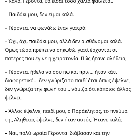
– Καλά, Γέροντα, θα είσαι τόσο χάλια φαίνεται.
– Παιδάκι μου, δεν είμαι καλά.
– Γέροντα, να φωνάξω έναν γιατρό;
– Όχι, όχι, παιδάκι μου, αλλά δεν αισθάνομαι καλά.
Όμως τώρα πρέπει να σηκωθώ, γιατί έρχονται οι
πατέρες που έγινε η χειροτονία. Πώς ήτανε αλήθεια;
– Γέροντα, ήθελα να σου πω και πριν… ήταν κάτι
διαφορετικό… δεν γνώριζα το παιδί έτσι όπως έψελνε,
δεν γνώριζα την φωνή του… νόμιζα ότι κάποιος άλλος
ψέλνει.
– Άλλος έψελνε, παιδί μου, ο Παράκλητος, το πνεύμα
της Αληθείας έψελνε, δεν ήταν αυτός. Ήτανε καλά;
– Ναι, πολύ ωραία Γέροντα· διάβασαν και την