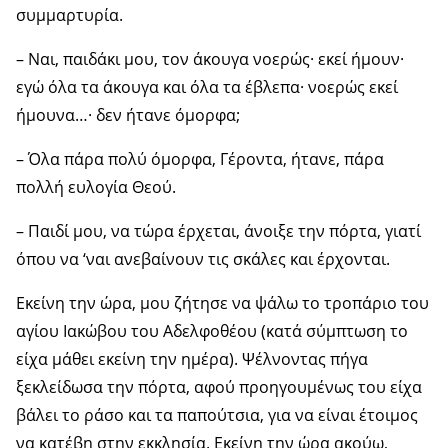
συμμαρτυρία.
– Ναι, παιδάκι μου, τον άκουγα νοερώς· εκεί ήμουν·
εγώ όλα τα άκουγα και όλα τα έβλεπα· νοερώς εκεί
ήμουνα…· δεν ήτανε όμορφα;
– Όλα πάρα πολύ όμορφα, Γέροντα, ήτανε, πάρα
πολλή ευλογία Θεού.
– Παιδί μου, να τώρα έρχεται, άνοιξε την πόρτα, γιατί
όπου να ‘ναι ανεβαίνουν τις σκάλες και έρχονται.
Εκείνη την ώρα, μου ζήτησε να ψάλω το τροπάριο του
αγίου Ιακώβου του Αδελφοθέου (κατά σύμπτωση το
είχα μάθει εκείνη την ημέρα). Ψέλνοντας πήγα
ξεκλείδωσα την πόρτα, αφού προηγουμένως του είχα
βάλει το ράσο και τα παπούτσια, για να είναι έτοιμος
να κατέβη στην εκκλησία. Εκείνη την ώρα ακούω,