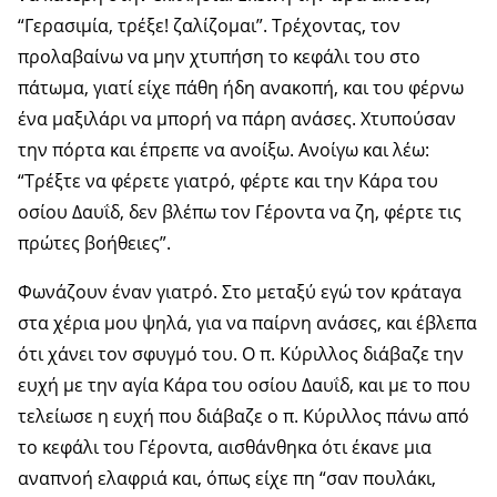
“Γερασιμία, τρέξε! ζαλίζομαι”. Τρέχοντας, τον
προλαβαίνω να μην χτυπήση το κεφάλι του στο
πάτωμα, γιατί είχε πάθη ήδη ανακοπή, και του φέρνω
ένα μαξιλάρι να μπορή να πάρη ανάσες. Χτυπούσαν
την πόρτα και έπρεπε να ανοίξω. Ανοίγω και λέω:
“Τρέξτε να φέρετε γιατρό, φέρτε και την Κάρα του
οσίου Δαυΐδ, δεν βλέπω τον Γέροντα να ζη, φέρτε τις
πρώτες βοήθειες”.
Φωνάζουν έναν γιατρό. Στο μεταξύ εγώ τον κράταγα
στα χέρια μου ψηλά, για να παίρνη ανάσες, και έβλεπα
ότι χάνει τον σφυγμό του. Ο π. Κύριλλος διάβαζε την
ευχή με την αγία Κάρα του οσίου Δαυΐδ, και με το που
τελείωσε η ευχή που διάβαζε ο π. Κύριλλος πάνω από
το κεφάλι του Γέροντα, αισθάνθηκα ότι έκανε μια
αναπνοή ελαφριά και, όπως είχε πη “σαν πουλάκι,