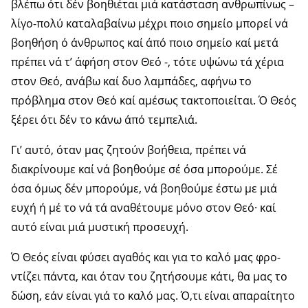
βλέπω ότι δέν βοηθιέται μιά κατάσταση ανθρωπίνως –
λίγο-πολύ κα­ταλαβαίνω μέχρι ποιο σημείο μπορεί νά
βοηθήση ό άνθρω­πος καί άπό ποιο σημείο καί μετά
πρέπει νά τ’ άφήση στον Θεό -, τότε υψώνω τά χέρια
στον Θεό, ανάβω καί δυο λα­μπάδες, αφήνω το
πρόβλημα στον Θεό καί αμέσως τα­κτοποιείται. Ό Θεός
ξέρει ότι δέν το κάνω άπό τεμπελιά.
Γι’ αυτό, όταν μας ζητούν βοήθεια, πρέπει νά
διακρίνου­με καί νά βοηθούμε σέ όσα μπορούμε. Σέ
όσα όμως δέν μπο­ρούμε, νά βοηθούμε έστω με μιά
ευχή ή μέ το νά τά αναθέ­τουμε μόνο στον Θεό· καί
αυτό είναι μιά μυστική προσευχή.
Ό Θεός είναι φύσει αγαθός και για το καλό μας φρο­
ντίζει πάντα, και όταν του ζητήσουμε κάτι, θα μας το
δώση, εάν είναι γιά το καλό μας. Ό,τι είναι απαραίτητο