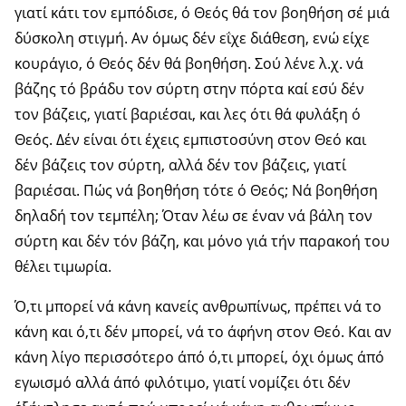
γιατί κάτι τον εμπόδισε, ό Θεός θά τον βοηθήση σέ μιά
δύσκολη στιγμή. Αν όμως δέν εΐχε διάθεση, ενώ είχε
κου­ράγιο, ό Θεός δέν θά βοηθήση. Σού λένε λ.χ. νά
βάζης τό βράδυ τον σύρτη στην πόρτα καί εσύ δέν
τον βάζεις, γιατί βαριέσαι, και λες ότι θά φυλάξη ό
Θεός. Δέν είναι ότι έχεις εμπιστοσύνη στον Θεό και
δέν βάζεις τον σύρτη, αλλά δέν τον βάζεις, γιατί
βαριέσαι. Πώς νά βοηθήση τότε ό Θεός; Νά βοηθήση
δηλαδή τον τεμπέλη; Όταν λέω σε έναν νά βάλη τον
σύρτη και δέν τόν βάζη, και μόνο γιά τήν παρακοή του
θέλει τιμωρία.
Ό,τι μπορεί νά κάνη κανείς ανθρωπίνως, πρέπει νά το
κάνη και ό,τι δέν μπορεί, νά το άφήνη στον Θεό. Και αν
κάνη λίγο περισσότερο άπό ό,τι μπορεί, όχι όμως άπό
εγωισμό αλλά άπό φιλότιμο, γιατί νομίζει ότι δέν