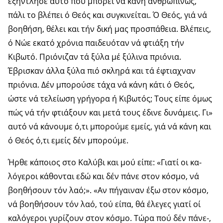
έξήντλησε αυτό πού μπορεί νά κάνη ανθρωπίνως,
πάλι το βλέπει ό Θεός και συγκινείται. Ό Θεός, γιά νά
βοηθήση, θέλει και τήν δική μας προσπάθεια. Βλέπεις,
ό Νώε εκατό χρόνια παιδευόταν νά φτιάξη τήν
Κιβωτό. Πριόνιζαν τά ξύλα μέ ξύλινα πριόνια.
Έβρισκαν άλλα ξύλα πιό σκληρά και τά έφτιαχναν
πριόνια. Δέν μπορούσε τάχα νά κάνη κάτι ό Θεός,
ώστε νά τελείωση γρήγορα ή Κιβωτός; Τους είπε όμως
πώς νά τήν φτιάξουν και μετά τους έδινε δυ­νάμεις. Γι»
αυτό νά κάνουμε ό,τι μπορούμε εμείς, γιά νά κάνη και
ό Θεός ό,τι εμείς δέν μπορούμε.
Ήρθε κάποιος στο Καλύβι και μού είπε: «Γιατί οι κα­
λόγεροι κάθονται εδώ και δέν πάνε στον κόσμο, νά
βοη­θήσουν τόν λαό;». «Αν πήγαιναν έξω στον κόσμο,
νά βοη­θήσουν τόν λαό, τού είπα, θά έλεγες γιατί οί
καλόγεροι γυρίζουν στον κόσμο. Τώρα πού δέν πάνε-,