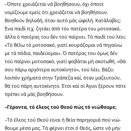
–Όποτε χρειάζεται νά βοηθήσουν, όχι όποτε
νομίζουμε εμείς ότι χρειάζεται νά βοηθήσουν.
Βοηθούν δηλαδή, όταν αυτό μάς ώφελή. Κατάλαβες;
Ένα παιδί π.χ. ζητάει άπό τόν πατέρα του μοτοσακό,
άλλα ό πατέρας του δέν τού παίρνει. Τό παιδί τού λέει:
«Τό θέλω τό μοτοσακό, γιατί κουράζομαι νά πηγαίνω
με τά πόδια, παιδεύομαι». Ό πα­τέρας του όμως δέν
τού παίρνει μοτοσακό, γιατί φοβάται μή σκοτωθή. «Θά
σου πάρω αργότερα αυτοκίνητο», τού λέει. Βάζει
λοιπόν χρήματα στην Τράπεζα καί, όταν μα­ζευτούν,
θά τού πάρη αυτοκίνητο. Έτσι καί οί Άγιοι ξέ­ρουν πότε
πρέπει νά μάς βοηθήσουν.
–Γέροντα, τό έλεος τού Θεού πώς τό νιώθουμε;
–Τό έλεος τού Θεού είναι ή θεία παρηγοριά πού νιώ­
θουμε μέσα μας. Τά φέρνει έτσι ό Θεός, ώστε νά μήν