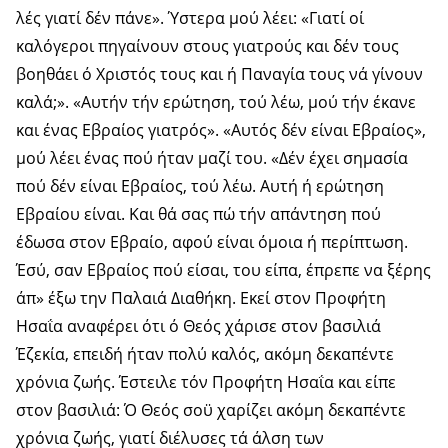
λές γιατί δέν πάνε». Ύστερα μού λέει: «Γιατί οί
καλόγεροι πηγαίνουν στους γιατρούς και δέν τους
βοηθάει ό Χριστός τους και ή Παναγία τους νά γίνουν
καλά;». «Αυτήν τήν ερώτηση, τού λέω, μού τήν έκανε
και ένας Εβραίος γιατρός». «Αυτός δέν είναι Εβραίος»,
μού λέει ένας πού ήταν μαζί του. «Δέν έχει σημασία
πού δέν είναι Εβραίος, τού λέω. Αυτή ή ερώ­τηση
Εβραίου είναι. Και θά σας πώ τήν απάντηση πού
έδωσα στον Εβραίο, αφού είναι όμοια ή περίπτωση.
Έσύ, σαν Εβραίος πού είσαι, του είπα, έπρεπε να ξέρης
άπ» έξω την Παλαιά Διαθήκη. Εκεί στον Προφήτη
Ησαΐα αναφέ­ρει ότι ό Θεός χάρισε στον βασιλιά
Έζεκία, επειδή ήταν πολύ καλός, ακόμη δεκαπέντε
χρόνια ζωής. Έστειλε τόν Προφήτη Ησαΐα και είπε
στον βασιλιά: Ό Θεός σοϋ χα­ρίζει ακόμη δεκαπέντε
χρόνια ζωής, γιατί διέλυσες τά άλση των