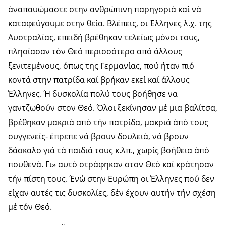
άναπαυώμαστε στην ανθρώπινη παρηγοριά καί νά
καταφεύγουμε στην θεία. Βλέπεις, οι Έλληνες λ.χ. της
Αυστρα­λίας, επειδή βρέθηκαν τελείως μόνοι τους,
πλησίασαν τόν Θεό περισσότερο από άλλους
ξενιτεμένους, όπως της Γερ­μανίας, πού ήταν πιό
κοντά στην πατρίδα καί βρήκαν εκεί καί άλλους
Έλληνες. Ή δυσκολία πολύ τους βοήθησε να
γαντζωθούν στον Θεό. Όλοι ξεκίνησαν μέ μια βαλίτσα,
βρέθηκαν μακριά από τήν πατρίδα, μακριά άπό τους
συγ­γενείς- έπρεπε νά βρουν δουλειά, νά βρουν
δάσκαλο γιά τά παιδιά τους κ.λπ., χωρίς βοήθεια άπό
πουθενά. Γι» αυτό στράφηκαν στον Θεό καί κράτησαν
τήν πίστη τους. Ένώ στην Ευρώπη οι Έλληνες πού δεν
είχαν αυτές τις δυ­σκολίες, δέν έχουν αυτήν τήν σχέση
μέ τόν Θεό.