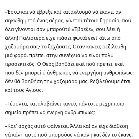
–Έστω και νά έβρεξε καί κατακλυσμό νά έκανε, αν
σηκωθή μετά ένας αέρας, γίνεται τέτοια ξηρασία, πού
όλα γίνονται σάν μπαρούτι! «Έβρεξε», σου λέει ή
άλλη! Πα­λιότερα είχε πιάσει φωτιά εκεί κάτω άπό
χαζομάρα σας· το ξεχάσατε; Όταν κανείς ρεζιλευθή
μιά φορά, πρέπει στην συνέχεια νά είναι πολύ
προσεκτικός. Ό Θεός βοη­θάει εκεί πού πρέπει, εκεί
πού δέν μπορεί ό άνθρωπος νά ένεργήση ανθρωπίνως·
δέν θά βοηθήση την χαζομάρα μας. Ρεζιλεύουμε έτσι
καί τους Αγίους.
–Γέροντα, καταλαβαίνει κανείς πάντοτε μέχρι ποιο
σημείο πρέπει νά ενεργή ανθρωπίνως;
–Κατ’ αρχάς αυτό φαίνεται. Άλλα καί αν είχε διάθεση
νά κάνη αυτό πού μπορούσε νά κάνη καί δέν το έκανε,