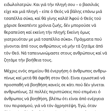
ειδωλολατρών. Και γιά τήν πληγή σου – ο βασιλιάς
είχε και μιά πληγή – είπε ό Θεός νά βάλης επάνω μιά
τσαπέλλα σύκα, καί θά γίνης καλά! Άφού ό Θεός τοϋ
χάρισε δεκαπέντε χρόνια ζωής, δέν μπορούσε νά
θεραπεύση καί εκείνη τήν πληγή; Εκείνη όμως
γιατρευόταν με μιά τσαπέλλα σύκα». Πράγματα πού
γίνονται άπό τους ανθρώ­πους νά μήν τά ζητάμε άπό
τόν Θεό. Νά ταπεινωνώμαστε στους ανθρώπους καί νά
ζητάμε τήν βοήθεια τους.
Μέχρις ενός σημείου θά ένεργήση ό άνθρωπος ανθρω­
πίνως καί μετά θά άφεθή στον Θεό. Είναι εγωιστικό νά
προσπαθή νά βοηθήση κανείς σε κάτι πού δέν γίνεται
ανθρωπίνως. Σέ πολλές περιπτώσεις πού επιμένει ό
άνθρω­πος νά βοηθήση, βλέπω ότι είναι άπό ενέργεια
του πει­ρασμού, γιά νά τόν άχρηστέψη. Έγώ, όταν