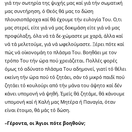
γιά την σωτηρία της ψυχής μας καί γιά τήν σωματική
μας συντήρηση, ό Θεός θά μας το δώση
πλουσιοπάροχα καί θά έχουμε τήν ευλογία Του. Ο,τι
μας στερεί, είτε γιά νά μας δοκιμάση είτε γιά νά μας
προφύλαξη, όλα νά τά δε-χώμαστε με χαρά, άλλα καί
νά τά μελετούμε, γιά νά ωφε­λούμαστε. Ξέρει πότε καί
πώς νά οίκονομάη το πλάσμα Του. Βοηθάει με τον
τρόπο Του τήν ώρα πού χρειάζεται. Πολλές φορές
όμως τό αδύνατο πλάσμα Του αδημονεί, γιατί τό θέλει
εκείνη τήν ώρα πού τό ζητάει, σάν τό μι­κρό παιδί πού
ζητάει τό κουλούρι από τήν μάνα του άψητο καί δέν
κάνει υπομονή νά ψηθή. Έμεΐς θά ζητάμε, θά κά­νουμε
υπομονή καί ή Καλή μας Μητέρα ή Παναγία, όταν
είναι έτοιμο, θά μάς τό δώση.
–Γέροντα, οι Άγιοι πότε βοηθούν;