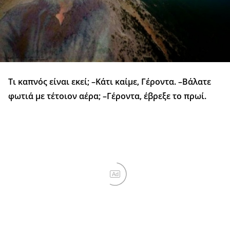
Τι καπνός είναι εκεί; –Κάτι καίμε, Γέροντα. –Βάλατε
φωτιά με τέτοιον αέρα; –Γέροντα, έβρεξε το πρωί.
Ad