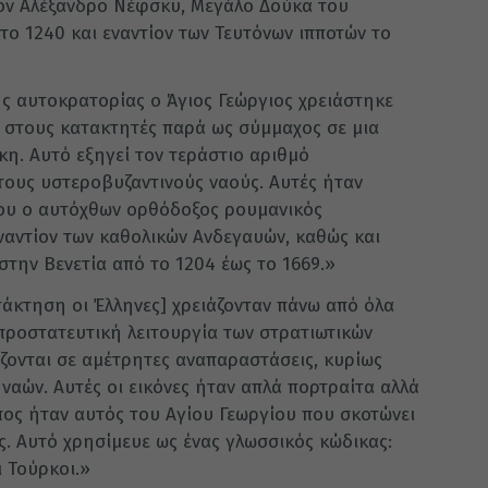
τον Αλέξανδρο Νέφσκυ, Μεγάλο Δούκα του
ο 1240 και εναντίον των Τευτόνων ιπποτών το
ής αυτοκρατορίας ο Άγιος Γεώργιος χρειάστηκε
 στους κατακτητές παρά ως σύμμαχος σε μια
κη. Αυτό εξηγεί τον τεράστιο αριθμό
ους υστεροβυζαντινούς ναούς. Αυτές ήταν
ου ο αυτόχθων ορθόδοξος ρουμανικός
αντίον των καθολικών Ανδεγαυών, καθώς και
την Βενετία από το 1204 έως το 1669.»
τάκτηση οι Έλληνες] χρειάζονταν πάνω από όλα
προστατευτική λειτουργία των στρατιωτικών
άζονται σε αμέτρητες αναπαραστάσεις, κυρίως
 ναών. Αυτές οι εικόνες ήταν απλά πορτραίτα αλλά
ος ήταν αυτός του Αγίου Γεωργίου που σκοτώνει
ς. Αυτό χρησίμευε ως ένας γλωσσικός κώδικας:
 Τούρκοι.»