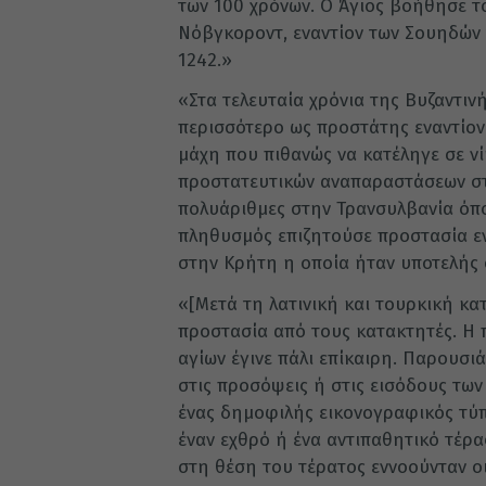
των 100 χρόνων. Ο Άγιος βοήθησε 
Νόβγκοροντ, εναντίον των Σουηδών τ
1242.»
«Στα τελευταία χρόνια της Βυζαντιν
περισσότερο ως προστάτης εναντίον
μάχη που πιθανώς να κατέληγε σε νί
προστατευτικών αναπαραστάσεων στ
πολυάριθμες στην Τρανσυλβανία όπ
πληθυσμός επιζητούσε προστασία εν
στην Κρήτη η οποία ήταν υποτελής σ
«[Μετά τη λατινική και τουρκική κα
προστασία από τους κατακτητές. Η 
αγίων έγινε πάλι επίκαιρη. Παρουσι
στις προσόψεις ή στις εισόδους των
ένας δημοφιλής εικονογραφικός τύπ
έναν εχθρό ή ένα αντιπαθητικό τέρα
στη θέση του τέρατος εννοούνταν οι