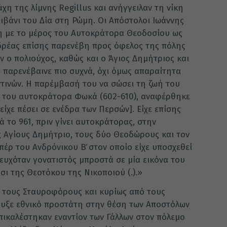
η της λίμνης Regillus και ανήγγειλαν τη νίκη
ιβάνι του Δία στη Ρώμη. Οι Απόστολοι Ιωάννης
η με το μέρος του Αυτοκράτορα Θεοδοσίου ως
νδρέας επίσης παρενέβη προς όφελος της πόλης
ν ο πολιούχος, καθώς και ο Άγιος Δημήτριος και
 παρενέβαινε πιο συχνά, όχι όμως απαραίτητα
ντινών. Η παρέμβασή του να σώσει τη ζωή του
ύ του αυτοκράτορα Φωκά (602-610), αναφέρθηκε
ίχε πέσει σε ενέδρα των Περσών]. Είχε επίσης
το 961, πριν γίνει αυτοκράτορας, στην
ς Αγίους Δημήτριο, τους δύο Θεοδώρους και τον
έρ του Ανδρόνικου Β΄ στον οποίο είχε υποσχεθεί
ευχόταν γονατιστός μπροστά σε μία εικόνα του
ι της Θεοτόκου της Νικοποιού (.).»
 τους Σταυροφόρους και κυρίως από τους
ρυξε εθνικό προστάτη στην θέση των Αποστόλων
πικαλέστηκαν εναντίον των Γάλλων στον πόλεμο