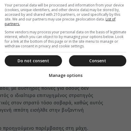
χης.»
Your personal data will be processed and information from your device
(cookies, unique identifiers, and other device data) may be stored by,
ς του Αγίου οφείλει πολλά στην υιοθέτησή του ως
accessed by and shared with 210 partners, or used specifically by this
τοκράτορες. Παρόλο που δεν ήταν αμετάβλητη
site. We and our partners may use precise geolocation data.
List of
partners.
ιακές χορηγίες είτε για να παροτρύνουν τον
Some vendors may process your personal data on the basis of legitimate
άνδρες για τους οποίους ήταν υπεύθυνοι στην
interest, which you can object to by managing your options below. Look
 πράξει ήδη. Τέτοια συναισθήματα εκφράζονται
for a link at the bottom of this page or in the site menu to manage or
withdraw consent in privacy and cookie settings.
ς Σκυλίτζης στον οποίο ζητείτε η αρωγή του
 αυτοκρατορικό στρατό να κερδίσει τη νίκη
Do not consent
Consent
βαρβάρους.»
τινό στρατιωτικό εγχειρίδιο], που συνήθως
Manage options
οέβλεπε να λέγονται προσευχές από τους
άδυ, με αυστηρές ποινές για όσους δεν
αυτός ο ιδιαίτερα επιτυχημένος στρατηγός
κτικές στον στρατό τόσο σοβαρά, καθώς αυτός
υγενή ιππότη εισήλθε στην βυζαντινή
ίο προηγούμενο παρέμβασης στη μάχη.