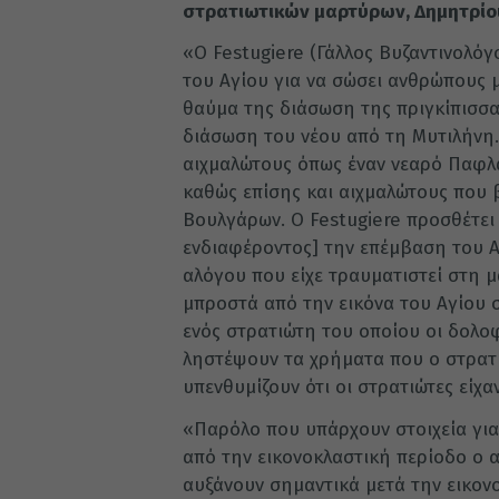
στρατιωτικών μαρτύρων, Δημητρίο
«Ο Festugiere (Γάλλος Βυζαντινολόγο
του Αγίου για να σώσει ανθρώπους 
θαύμα της διάσωση της πριγκίπισσας
διάσωση του νέου από τη Μυτιλήνη. 
αιχμαλώτους όπως έναν νεαρό Παφλα
καθώς επίσης και αιχμαλώτους που 
Βουλγάρων. Ο Festugiere προσθέτει
ενδιαφέροντος] την επέμβαση του Α
αλόγου που είχε τραυματιστεί στη 
μπροστά από την εικόνα του Αγίου 
ενός στρατιώτη του οποίου οι δολοφ
ληστέψουν τα χρήματα που ο στρατι
υπενθυμίζουν ότι οι στρατιώτες είχα
«Παρόλο που υπάρχουν στοιχεία για
από την εικονοκλαστική περίοδο ο 
αυξάνουν σημαντικά μετά την εικον