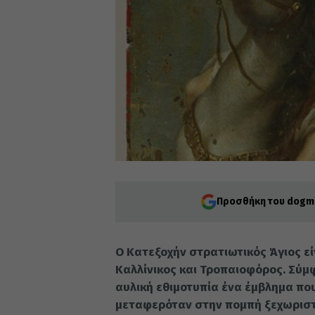
Προσθήκη του dogma
Ο Κατεξοχήν στρατιωτικός Άγιος εί
Καλλίνικος και Τροπαιοφόρος. Σύμ
αυλική εθιμοτυπία ένα έμβλημα πο
μεταφερόταν στην πομπή ξεχωρισ