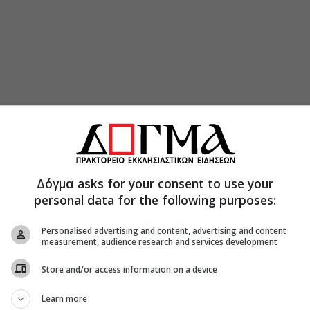
Δόγμα asks for your consent to use your
personal data for the following purposes:
 Αγίου [από βυζαντινός αξιωματούχος σε
Personalised advertising and content, advertising and content
 τις αλλαγές στην έννοια του Αυτοκράτορα ο
measurement, audience research and services development
ίου της βυζαντινής αυτοκρατορίας από τη
Store and/or access information on a device
69), του Ιωάννη Τζιμισκή (969-976) και
η νέα ποιότητα του στρατιωτικού θάρρους και ο
Learn more