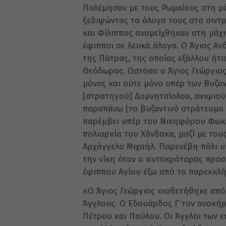
Πολέμησαν με τους Ρωμαίους στη μάχ
ξεδιψώντας τα άλογα τους στο σιντρ
και Φίλιππος αναμείχθηκαν στη μάχ
έφιπποι σε λευκά άλογα. Ο Άγιος Α
της Πάτρας, της οποίας εξάλλου ήτα
Θεόδωρος. Ωστόσο ο Άγιος Γεώργιος
μόνος και ούτε μόνο υπέρ των Βυζα
[στρατηγού] Δομνητσίολου, ανιψιο
παραπάνω [το βυζαντινό στράτευμα ε
παρέμβει υπέρ του Νικηφόρου Φωκά 
πολιορκία του Χάνδακα, μαζί με του
Αρχάγγελο Μιχαήλ. Παρενέβη πάλι υπ
την νίκη όταν ο αυτοκράτορας προσ
έφιππου Αγίου έξω από το παρεκκλήσ
«Ο Άγιος Γεώργιος υιοθετήθηκε από
Άγγλους. Ο Εδουάρδος Γ΄ τον ανακή
Πέτρου και Παύλου. Οι Άγγλοι των ε