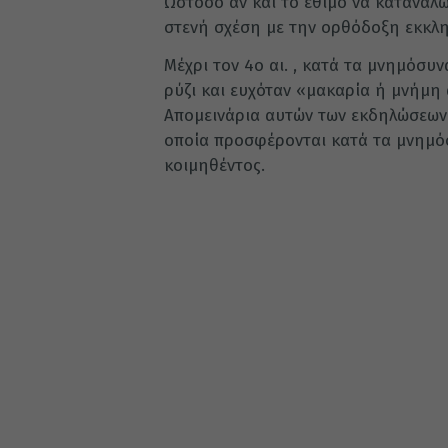
Ωστόσο αν και το έθιμο να καταναλώ
στενή σχέση με την ορθόδοξη εκκλ
Μέχρι τον 4ο αι. , κατά τα μνημόσυν
ρύζι και ευχόταν «μακαρία ή μνήμη α
Απομεινάρια αυτών των εκδηλώσεων 
οποία προσφέρονται κατά τα μνημό
κοιμηθέντος.