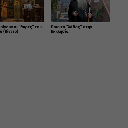
οίγουν οι “θύρες” του
Ποιο το “λάθος” στην
 (Βίντεο)
Εκκλησία