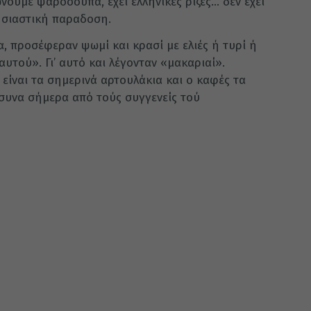
νουμε ψαρόσουπα, έχει ελληνικές ρίζες… δεν έχει
ησιαστική παραδοση.
α, προσέφεραν ψωμί και κρασί με ελιές ή τυρί ή
υτού». Γι’ αυτό και λέγονταν «μακαριαί».
είναι τα σημερινά αρτουλάκια και ο καφές τα
συνα σήμερα από τούς συγγενείς τού