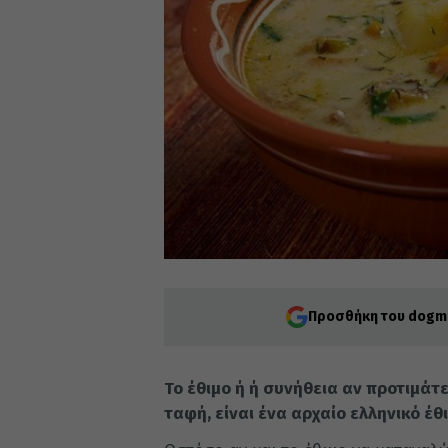
Προσθήκη του dogma
Το έθιμο ή ή συνήθεια αν προτιμά
ταφή, είναι ένα αρχαίο ελληνικό έθι