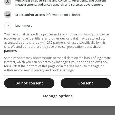
Personalised advertising and content, advertising and content
δεν έχει τόσο σημασία. Αν βέβαια είναι περίοδος
measurement, audience research and services development
νται νηστίσιμα.
Store and/or access information on a device
κή να καταναλωθεί και πιο εύπεπτη, γιαυτό
ι όμορφο, για κάποιον που ήρθε από μακριά για να
Learn more
 του προσφέρουμε ένα πιάτο ζεστό φαγητό, ως
Your personal data will be processed and information from your device
ταση που διένυσε, για να παρευρεθεί στο
(cookies, unique identifiers, and other device data) may be stored by,
σχύει και για τον καφέ που προσφέρεται.
accessed by and shared with 210 partners, or used specifically by this
site. We and our partners may use precise geolocation data.
List of
partners.
την ταφή και δεν τρώμε απαραιτήτως ψαρόσουπα.
Some vendors may process your personal data on the basis of legitimate
interest, which you can object to by managing your options below. Look
for a link at the bottom of this page or in the site menu to manage or
withdraw consent in privacy and cookie settings.
Do not consent
Consent
Manage options