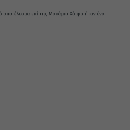
νό αποτέλεσμα επί της Μακάμπι Χάιφα ήταν ένα