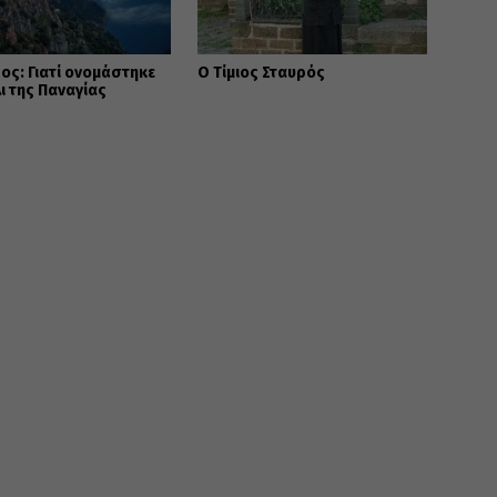
ος: Γιατί ονομάστηκε
Ο Τίμιος Σταυρός
ι της Παναγίας