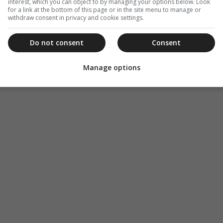
interest, which you can object to by managing your options below. Look
for a link at the bottom of this page or in the site menu to manage or
withdraw consent in privacy and cookie settings.
 ήταν δεδομένες κι όπως φάνηκε…
Do not consent
Consent
Manage options
ΟΚ ανατρέποντας το ιδιαίτερα δύσκολο σκορ 0-2.