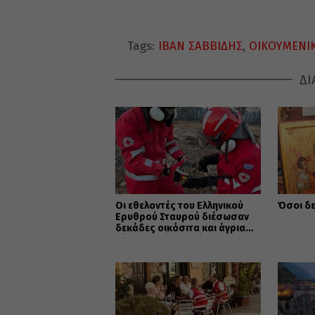
Tags:
ΙΒΑΝ ΣΑΒΒΙΔΗΣ
,
ΟΙΚΟΥΜΕΝΙ
ΔΙ
Οι εθελοντές του Ελληνικού
Όσοι δε
Ερυθρού Σταυρού διέσωσαν
δεκάδες οικόσιτα και άγρια
ζώα στα πύρινα μέτωπα της Δ.
Αττικής