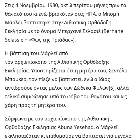
Στις 4 Νοεμβρίου 1980, οκτώ περίπου μήνες πριν το
θάνατό του κι ενώ βρισκόταν στις ΗΠΑ, ο Μπομπ
Μάρλεϊ βαπτίστηκε στην Αιθιοπική Ορθόδοξη
Εκκλησία με το όνομα Μπερχανέ Σελασιέ (Berhane
Selassie = «Φως της Τριάδας»).
Η βάπτιση του Μάρλεϊ από
τον αρχιεπίσκοπο της Αιθιοπικής Ορθόδοξης
Εκκλησίας. Υποστηρίζεται ότι η μητέρα του, Σεντέλα
Μπούκερ, τον πίεζε να βαπτιστεί, ενώ ο ίδιος
αντιδρούσε όντας μέλος των Δώδεκα Φυλών[5], αλλά
τελικά συμφώνησε υπό το φόβο του θανάτου και ως
χάρη προς τη μητέρα του.
Σύμφωνα με τον αρχιεπίσκοπο της Αιθιοπικής
Ορθόδοξης Εκκλησίας Abuna Yesehaq, ο Μάρλεϊ
εκκλησιαζόταν κι επιθυμούσε να βαπτιστεί για μεγάλο