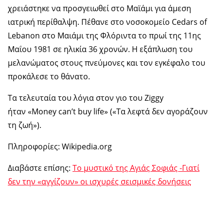
χρειάστηκε να προσγειωθεί στο Μαϊάμι για άμεση
ιατρική περίθαλψη. Πέθανε στο νοσοκομείο Cedars of
Lebanon στο Μαιάμι της Φλόριντα το πρωί της 11ης
Μαΐου 1981 σε ηλικία 36 χρονών. Η εξάπλωση του
μελανώματος στους πνεύμονες και τον εγκέφαλο του
προκάλεσε το θάνατο.
Τα τελευταία του λόγια στον γιο του Ziggy
ήταν «Money can’t buy life» («Τα λεφτά δεν αγοράζουν
τη ζωή»).
Πληροφορίες: Wikipedia.org
Διαβάστε επίσης:
Το μυστικό της Αγιάς Σοφιάς -Γιατί
δεν την «αγγίζουν» οι ισχυρές σεισμικές δονήσεις