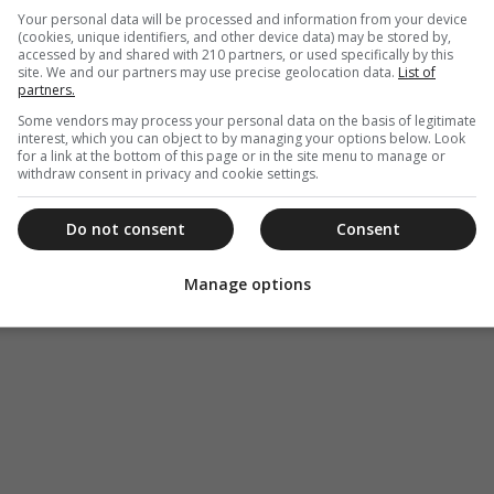
πωμένο από το 1757, ενώ πλέον είναι ένας
Your personal data will be processed and information from your device
(cookies, unique identifiers, and other device data) may be stored by,
ι να επισκεφθείτ αν βρεθείτε στην Αμοργό.
accessed by and shared with 210 partners, or used specifically by this
site. We and our partners may use precise geolocation data.
List of
facebook για την Γερόντισσα Ειρήνη
partners.
Some vendors may process your personal data on the basis of legitimate
η και θα τον κάνω καλά», είναι τα λόγια που
interest, which you can object to by managing your options below. Look
ξακουστό Μοναστήρι.
for a link at the bottom of this page or in the site menu to manage or
withdraw consent in privacy and cookie settings.
Do not consent
Consent
Manage options