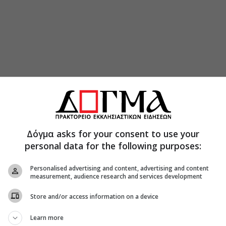
Δόγμα asks for your consent to use your
personal data for the following purposes:
Personalised advertising and content, advertising and content
measurement, audience research and services development
Store and/or access information on a device
ναδική μοναχή που βρίσκεται στο μοναστήρι του
ν Αμοργό.
Learn more