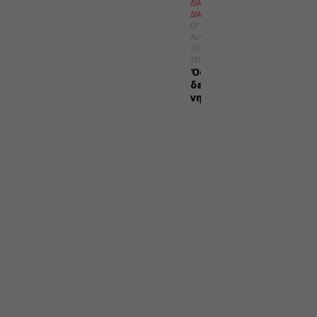
ΔΙΑΛΟΓΟΣ
ΔΙΑΦΟΡΑ
07
Αυγούστου
2026
15:02
Όσοι
δε
νηστεύουν