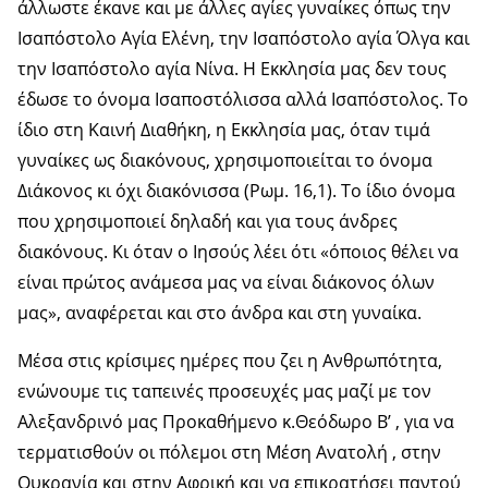
άλλωστε έκανε και με άλλες αγίες γυναίκες όπως την
Ισαπόστολο Αγία Ελένη, την Ισαπόστολο αγία Όλγα και
την Ισαπόστολο αγία Νίνα. Η Εκκλησία μας δεν τους
έδωσε το όνομα Ισαποστόλισσα αλλά Ισαπόστολος. Το
ίδιο στη Καινή Διαθήκη, η Εκκλησία μας, όταν τιμά
γυναίκες ως διακόνους, χρησιμοποιείται το όνομα
Διάκονος κι όχι διακόνισσα (Ρωμ. 16,1). Το ίδιο όνομα
που χρησιμοποιεί δηλαδή και για τους άνδρες
διακόνους. Κι όταν ο Ιησούς λέει ότι «όποιος θέλει να
είναι πρώτος ανάμεσα μας να είναι διάκονος όλων
μας», αναφέρεται και στο άνδρα και στη γυναίκα.
Μέσα στις κρίσιμες ημέρες που ζει η Ανθρωπότητα,
ενώνουμε τις ταπεινές προσευχές μας μαζί με τον
Αλεξανδρινό μας Προκαθήμενο κ.Θεόδωρο Β’ , για να
τερματισθούν οι πόλεμοι στη Μέση Ανατολή , στην
Ουκρανία και στην Αφρική και να επικρατήσει παντού