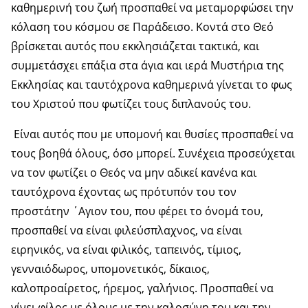
καθημερινή του ζωή προσπαθεί να μεταμορφώσει την
κόλαση του κόσμου σε Παράδεισο. Κοντά στο Θεό
βρίσκεται αυτός που εκκλησιάζεται τακτικά, και
συμμετάσχει επάξια στα άγια και ιερά Μυστήρια της
Εκκλησίας και ταυτόχρονα καθημερινά γίνεται το φως
του Χριστού που φωτίζει τους διπλανούς του.
Είναι αυτός που με υπομονή και θυσίες προσπαθεί να
τους βοηθά όλους, όσο μπορεί. Συνέχεια προσεύχεται
να τον φωτίζει ο Θεός να μην αδικεί κανένα και
ταυτόχρονα έχοντας ως πρότυπόν του τον
προστάτην ΄Αγιον του, που φέρει το όνομά του,
προσπαθεί να είναι φιλεύσπλαχνος, να είναι
ειρηνικός, να είναι φιλικός, ταπεινός, τίμιος,
γενναιόδωρος, υπομονετικός, δίκαιος,
καλοπροαίρετος, ήρεμος, γαλήνιος. Προσπαθεί να
γίνει φίλος με όλους με την καλοσύνη του και την