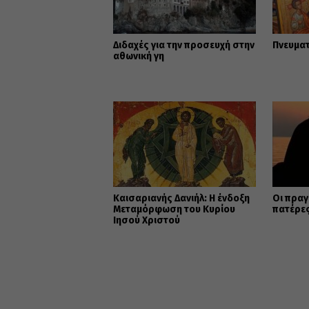
Διδαχές για την προσευχή στην
Πνευμα
αθωνική γη
Καισαριανής Δανιήλ: Η ένδοξη
Οι πραγ
Μεταμόρφωση του Κυρίου
πατέρε
Ιησού Χριστού