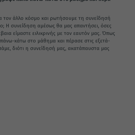
α τον άλλο κό­σμο και ρω­τή­σου­με τη συ­νεί­δη­σή
ο; Η συ­νεί­δη­ση αμέ­σως θα μας απαν­τή­σει, όσες
βαια εί­μα­στε ει­λι­κρι­νής με τον εαυ­τόν μας. Όπως
 πάνω-κάτω στο μά­θη­μα και πέ­ρα­σε στις εξε­τά­
άμε, διό­τι η συ­νεί­δη­σή μας, ακα­τά­παυ­στα μας