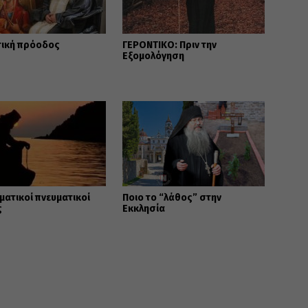
τική πρόοδος
ΓΕΡΟΝΤΙΚΟ: Πριν την
Εξομολόγηση
ματικοί πνευματικοί
Ποιο το “λάθος” στην
ς
Εκκλησία