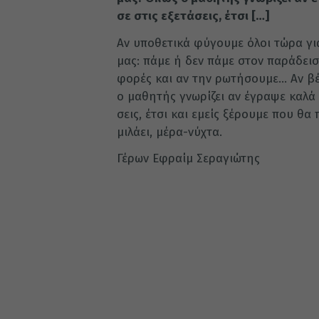
σε στις εξε­τά­σεις, έτσι […]
Αν υπο­θε­τι­κά φύ­γου­με όλοι τώρα γι
μας: πάμε ή δεν πάμε στον πα­ρά­δει­σ
φο­ρές και αν την ρω­τή­σου­με… Αν βέ­
ο μα­θη­τής γνω­ρί­ζει αν έγρα­ψε καλά
σεις, έτσι και εμείς ξέ­ρου­με που θα π
μι­λά­ει, μέρα-νύ­χτα.
Γέρων Εφραίμ Σεραγιώτης