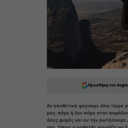
Προσθήκη του dogma
Αν υπο­θε­τι­κά φύ­γου­με όλοι τώρα γ
μας: πάμε ή δεν πάμε στον πα­ρά­δει­
όσες φο­ρές και αν την ρω­τή­σου­με… Α
μας. Όπως ο μα­θη­τής γνω­ρί­ζει αν