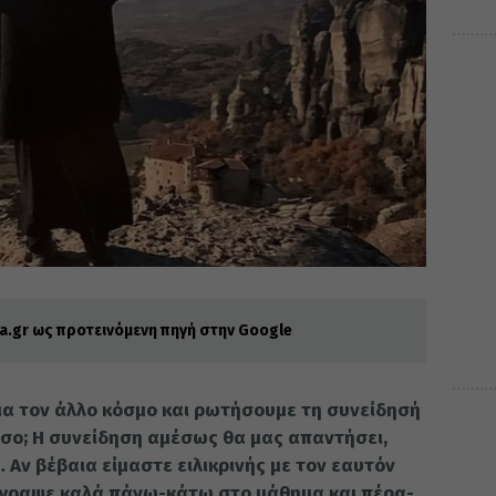
.gr ως προτεινόμενη πηγή στην Google
ια τον άλλο κό­σμο και ρω­τή­σου­με τη συ­νεί­δη­σή
σο; Η συ­νεί­δη­ση αμέ­σως θα μας απαν­τή­σει,
ν βέ­βαια εί­μα­στε ει­λι­κρι­νής με τον εαυ­τόν
 έγρα­ψε καλά πάνω-κάτω στο μά­θη­μα και πέ­ρα­