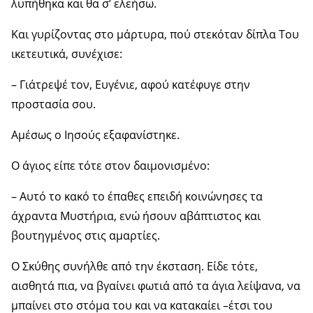
λυπήθηκα και θα σ’ ελεήσω.
Και γυρίζοντας στο μάρτυρα, πού στεκόταν δίπλα Του
ικετευτικά, συνέχισε:
– Γιάτρεψέ τον, Ευγένιε, αφού κατέφυγε στην
προστασία σου.
Αμέσως ο Ιησούς εξαφανίστηκε.
Ο άγιος είπε τότε στον δαιμονισμένο:
– Αυτό το κακό το έπαθες επειδή κοινώνησες τα
άχραντα Μυστήρια, ενώ ήσουν αβάπτιστος και
βουτηγμένος στις αμαρτίες.
Ο Σκύθης συνήλθε από την έκσταση. Είδε τότε,
αισθητά πια, να βγαίνει φωτιά από τα άγια λείψανα, να
μπαίνει στο στόμα του και να κατακαίει –έτσι του