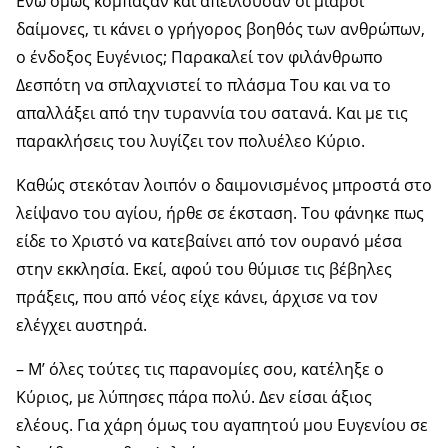
Ενώ όμως κόμπαζαν και απειλούσαν οι μιαροί
δαίμονες, τι κάνει ο γρήγορος βοηθός των ανθρώπων,
ο ένδοξος Ευγένιος; Παρακαλεί τον φιλάνθρωπο
Δεσπότη να σπλαχνιστεί το πλάσμα Του και να το
απαλλάξει από την τυραννία του σατανά. Και με τις
παρακλήσεις του λυγίζει τον πολυέλεο Κύριο.
Καθώς στεκόταν λοιπόν ο δαιμονισμένος μπροστά στο
λείψανο του αγίου, ήρθε σε έκσταση. Του φάνηκε πως
είδε το Χριστό να κατεβαίνει από τον ουρανό μέσα
στην εκκλησία. Εκεί, αφού του θύμισε τις βέβηλες
πράξεις, που από νέος είχε κάνει, άρχισε να τον
ελέγχει αυστηρά.
– Μ’ όλες τούτες τις παρανομίες σου, κατέληξε ο
Κύριος, με λύπησες πάρα πολύ. Δεν είσαι άξιος
ελέους. Για χάρη όμως του αγαπητού μου Ευγενίου σε