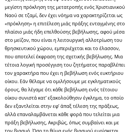
μεγίστη πρόκληση της μετατροπής ενός Χριστιανικού
Ναού σε τζαμί, δεν έχει νόημα να χαρακτηρίζεται ως
«πρόκληση» η επιτέλεση μιάς πράξης ενταγμένης στο
πλαίσιο μιάς ήδη επελθούσης βεβήλωσης, αφού μέσα
στο μείζον, που είναι η λειτουργική αλλοτρίωση του
θρησκευτικού χώρου, εμπεριέχεται και το έλασσον,
που αποτελεί έκφραση της σχετικής βεβήλωσης. Μια
τέτοια λογική προσέγγιση του ζητήματος παραβλέπει
τον χαρακτήρα που έχει η βεβήλωση ενός ευκτήριου
οίκου. Εάν θέλαμε να ομιλήσουμε με εγκληματικούς
όρους, θα λέγαμε ότι κάθε βεβήλωση ενός τέτοιου
οίκου συνιστά κατ’ εξακολούθησιν έγκλημα, το οποίο
δεν εξαντλείται στην εφ’ άπαξ τέλεση της πράξεως,
αλλά επαναλαμβάνεται κάθε φορά που τελείται μια
πράξη βεβήλωσης, Ακριβώς, όπως συμβαίνει και με
τον βιασμό. Όσο το θύμα ενός βιασμού ευρίσκεται