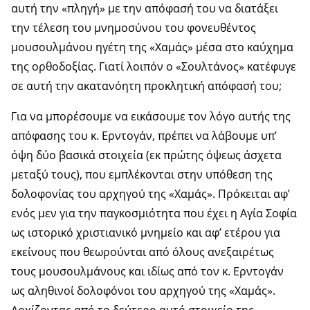
αυτή την «πληγή» με την απόφασή του να διατάξει
την τέλεση του μνημοσύνου του φονευθέντος
μουσουλμάνου ηγέτη της «Χαμάς» μέσα στο καύχημα
της ορθοδοξίας. Γιατί λοιπόν ο «Σουλτάνος» κατέφυγε
σε αυτή την ακατανόητη προκλητική απόφασή του;
Για να μπορέσουμε να εικάσουμε τον λόγο αυτής της
απόφασης του κ. Ερντογάν, πρέπει να λάβουμε υπ’
όψη δύο βασικά στοιχεία (εκ πρώτης όψεως άσχετα
μεταξύ τους), που εμπλέκονται στην υπόθεση της
δολοφονίας του αρχηγού της «Χαμάς». Πρόκειται αφ’
ενός μεν για την παγκοσμιότητα που έχει η Αγία Σοφία
ως ιστορικό χριστιανικό μνημείο και αφ’ ετέρου για
εκείνους που θεωρούνται από όλους ανεξαιρέτως
τους μουσουλμάνους και ιδίως από τον κ. Ερντογάν
ως αληθινοί δολοφόνοι του αρχηγού της «Χαμάς».