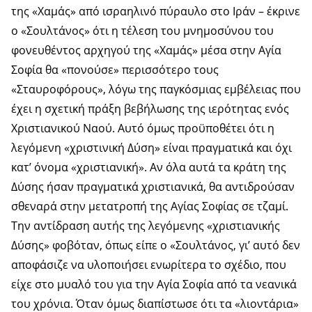
της «Χαμάς» από ισραηλινό πύραυλο στο Ιράν – έκρινε
ο «Σουλτάνος» ότι η τέλεση του μνημοσύνου του
φονευθέντος αρχηγού της «Χαμάς» μέσα στην Αγία
Σοφία θα «πονούσε» περισσότερο τους
«Σταυροφόρους», λόγω της παγκόσμιας εμβέλειας που
έχει η σχετική πράξη βεβήλωσης της ιερότητας ενός
Χριστιανικού Ναού. Αυτό όμως προϋποθέτει ότι η
λεγόμενη «χριστινική Δύση» είναι πραγματικά και όχι
κατ’ όνομα «χριστιανική». Αν όλα αυτά τα κράτη της
Δύσης ήσαν πραγματικά χριστιανικά, θα αντιδρούσαν
σθεναρά στην μετατροπή της Αγίας Σοφίας σε τζαμί.
Την αντίδραση αυτής της λεγόμενης «χριστιανικής
Δύσης» φοβόταν, όπως είπε ο «Σουλτάνος, γι’ αυτό δεν
αποφάσιζε να υλοποιήσει ενωρίτερα το σχέδιο, που
είχε στο μυαλό του για την Αγία Σοφία από τα νεανικά
του χρόνια. Όταν όμως διαπίστωσε ότι τα «λιοντάρια»