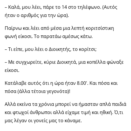
– Καλά, μου λέει, πάρε το 14 στο τηλέφωνο. (Αυτός
ήταν ο αριθμός για την ώρα).
Παίρνω και λέει από μέσα μια λεπτή κοριτσίστικη
φωνή είκοσι. Το παρατάω αμέσως κάτω.
– Τι είπε, μου λέει ο Διοικητής, το κορίτσι;
– Με συγχωρείτε, κύριε Διοικητά, μια κοπέλλα φώναξε
είκοσι.
Κατάλαβε αυτός ότι η ώρα ήταν 8.00′. Και πόσα και
πόσα (άλλα τέτοια γεγονότα)!
Αλλά εκείνα τα χρόνια μπορεί να ήμασταν απλά παιδιά
και φτωχοί άνθρωποι αλλά είχαμε τιμή και ηθική. Ό,τι
μας λέγαν οι γονείς μας το κάναμε.