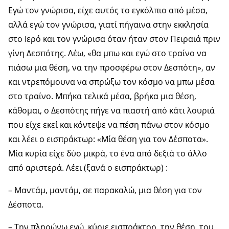
Εγώ τον γνώρισα, είχε αυτός το εγκόλπιο από μέσα,
αλλά εγώ τον γνώρισα, γιατί πήγαινα στην εκκλησία
στο Ιερό και τον γνώρισα όταν ήταν στον Πειραιά πριν
γίνη Δεσπότης. Λέω, «θα μπω και εγώ στο τραίνο να
πιάσω μια θέση, να την προσφέρω στον Δεσπότη», αν
και ντρεπόμουνα να σπρώξω τον κόσμο να μπω μέσα
στο τραίνο. Μπήκα τελικά μέσα, βρήκα μια θέση,
κάθομαι, ο Δεσπότης πήγε να πιαστή από κάτι λουριά
που είχε εκεί και κόντεψε να πέση πάνω στον κόσμο
και λέει ο εισπράκτωρ: «Μία θέση για τον Δέσποτα».
Μία κυρία είχε δύο μικρά, το ένα από δεξιά το άλλο
από αριστερά. Λέει (ξανά ο εισπράκτωρ) :
– Μαντάμ, μαντάμ, σε παρακαλώ, μια θέση για τον
Δέσποτα.
– Την πληρώνω εγώ, κύριε εισπράκτορ, την θέση, του