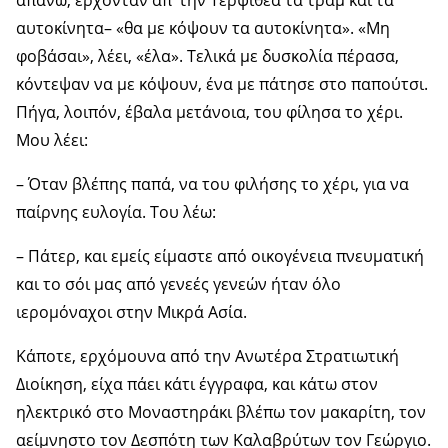
απάνω, έρχονταν απ’ την Τερψιθέα τα τραμ και τα
αυτοκίνητα– «θα με κόψουν τα αυτοκίνητα». «Μη
φοβάσαι», λέει, «έλα». Τελικά με δυσκολία πέρασα,
κόντεψαν να με κόψουν, ένα με πάτησε στο παπούτσι.
Πήγα, λοιπόν, έβαλα μετάνοια, του φίλησα το χέρι.
Μου λέει:
– Όταν βλέπης παπά, να του φιλήσης το χέρι, για να
παίρνης ευλογία. Του λέω:
– Πάτερ, και εμείς είμαστε από οικογένεια πνευματική
και το σόι μας από γενεές γενεών ήταν όλο
ιερομόναχοι στην Μικρά Ασία.
Κάποτε, ερχόμουνα από την Ανωτέρα Στρατιωτική
Διοίκηση, είχα πάει κάτι έγγραφα, και κάτω στον
ηλεκτρικό στο Μοναστηράκι βλέπω τον μακαρίτη, τον
αείμνηστο τον Δεσπότη των Καλαβρύτων τον Γεώργιο.