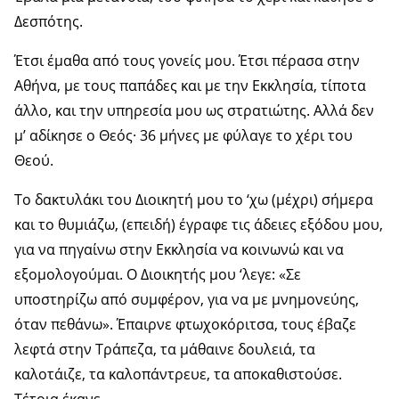
Δεσπότης.
Έτσι έμαθα από τους γονείς μου. Έτσι πέρασα στην
Αθήνα, με τους παπάδες και με την Εκκλησία, τίποτα
άλλο, και την υπηρεσία μου ως στρατιώτης. Αλλά δεν
μ’ αδίκησε ο Θεός· 36 μήνες με φύλαγε το χέρι του
Θεού.
Το δακτυλάκι του Διοικητή μου το ‘χω (μέχρι) σήμερα
και το θυμιάζω, (επειδή) έγραφε τις άδειες εξόδου μου,
για να πηγαίνω στην Εκκλησία να κοινωνώ και να
εξομολογούμαι. Ο Διοικητής μου ‘λεγε: «Σε
υποστηρίζω από συμφέρον, για να με μνημονεύης,
όταν πεθάνω». Έπαιρνε φτωχοκόριτσα, τους έβαζε
λεφτά στην Τράπεζα, τα μάθαινε δουλειά, τα
καλοτάιζε, τα καλοπάντρευε, τα αποκαθιστούσε.