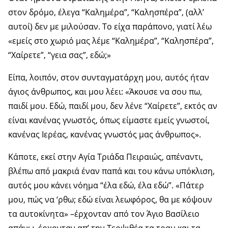
στον δρόμο, έλεγα “Καλημέρα”, “Καλησπέρα”, (αλλ’
αυτοί) δεν με μιλούσαν. Το είχα παράπονο, γιατί λέω
«εμείς στο χωριό μας λέμε “Καλημέρα”, “Καλησπέρα”,
“Χαίρετε”, “γεια σας”, εδώ;»
Είπα, λοιπόν, στον συνταγματάρχη μου, αυτός ήταν
άγιος άνθρωπος, και μου λέει: «Άκουσε να σου πω,
παιδί μου. Εδώ, παιδί μου, δεν λένε “Χαίρετε”, εκτός αν
είναι κανένας γνωστός, όπως είμαστε εμείς γνωστοί,
κανένας Ιερέας, κανένας γνωστός μας άνθρωπος».
Κάποτε, εκεί στην Αγία Τριάδα Πειραιώς, απέναντι,
βλέπω από μακριά έναν παπά και του κάνω υπόκλιση,
αυτός μου κάνει νόημα “έλα εδώ, έλα εδώ”. «Πάτερ
μου, πώς να ‘ρθω; εδώ είναι λεωφόρος, θα με κόψουν
τα αυτοκίνητα» –έρχονταν από τον Άγιο Βασίλειο