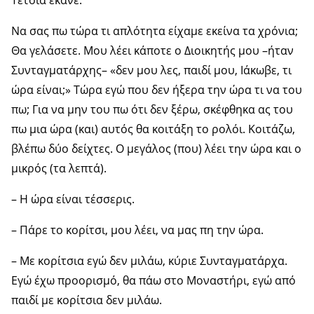
Τέτοια έκανε.
Να σας πω τώρα τι απλότητα είχαμε εκείνα τα χρόνια;
Θα γελάσετε. Μου λέει κάποτε ο Διοικητής μου –ήταν
Συνταγματάρχης– «δεν μου λες, παιδί μου, Ιάκωβε, τι
ώρα είναι;» Τώρα εγώ που δεν ήξερα την ώρα τι να του
πω; Για να μην του πω ότι δεν ξέρω, σκέφθηκα ας του
πω μια ώρα (και) αυτός θα κοιτάξη το ρολόι. Κοιτάζω,
βλέπω δύο δείχτες. Ο μεγάλος (που) λέει την ώρα και ο
μικρός (τα λεπτά).
– Η ώρα είναι τέσσερις.
– Πάρε το κορίτσι, μου λέει, να μας πη την ώρα.
– Με κορίτσια εγώ δεν μιλάω, κύριε Συνταγματάρχα.
Εγώ έχω προορισμό, θα πάω στο Μοναστήρι, εγώ από
παιδί με κορίτσια δεν μιλάω.